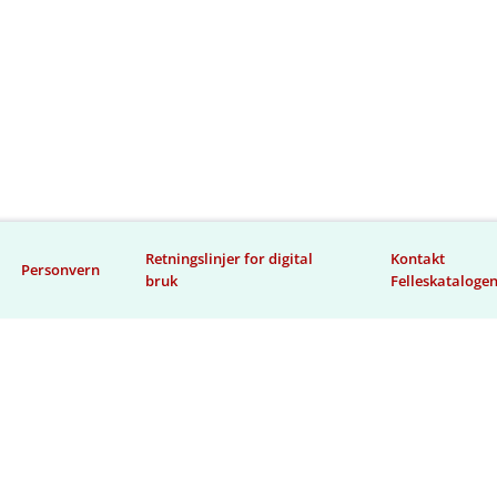
Retningslinjer for digital
Kontakt
Personvern
bruk
Felleskataloge