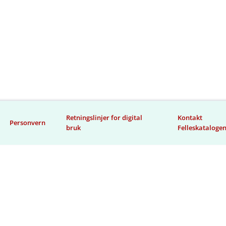
Retningslinjer for digital
Kontakt
Personvern
bruk
Felleskataloge