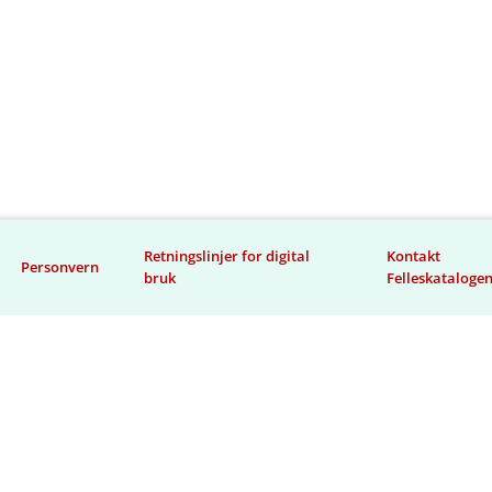
Retningslinjer for digital
Kontakt
Personvern
bruk
Felleskataloge