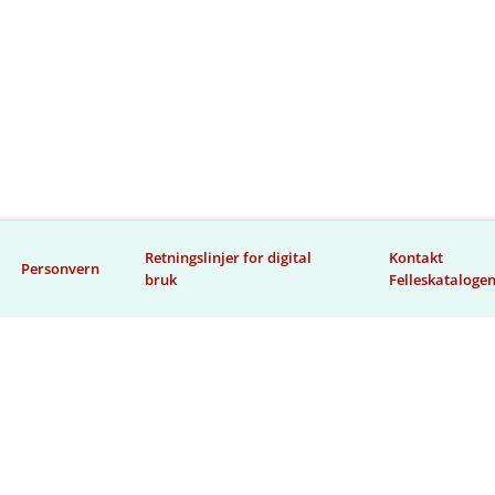
Retningslinjer for digital
Kontakt
Personvern
bruk
Felleskataloge