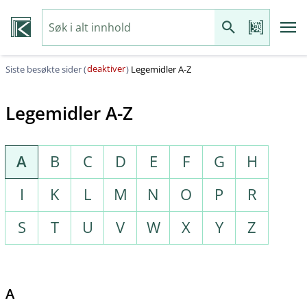
deaktiver
Siste besøkte sider (
)
Legemidler A-Z
Legemidler A-Z
A
B
C
D
E
F
G
H
I
K
L
M
N
O
P
R
S
T
U
V
W
X
Y
Z
A