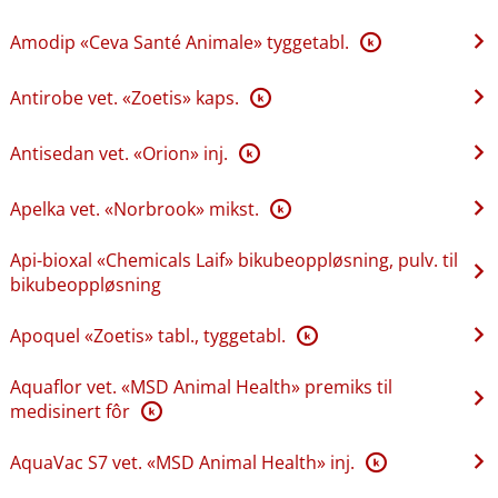
Amodip «Ceva Santé Animale» tyggetabl.
K
Antirobe vet. «Zoetis» kaps.
K
Antisedan vet. «Orion» inj.
K
Apelka vet. «Norbrook» mikst.
K
Api-bioxal «Chemicals Laif» bikubeoppløsning, pulv. til
bikubeoppløsning
Apoquel «Zoetis» tabl., tyggetabl.
K
Aquaflor vet. «MSD Animal Health» premiks til
medisinert fôr
K
AquaVac S7 vet. «MSD Animal Health» inj.
K