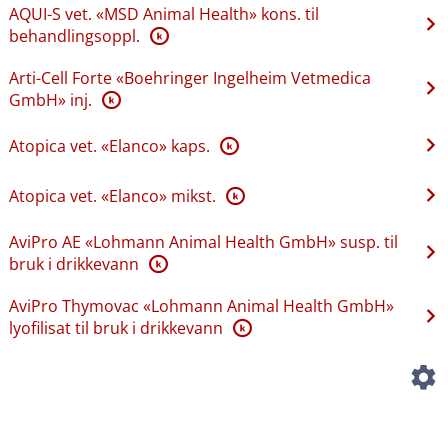
AQUI-S vet. «MSD Animal Health» kons. til
behandlingsoppl.
K
Arti-Cell Forte «Boehringer Ingelheim Vetmedica
GmbH» inj.
K
Atopica vet. «Elanco» kaps.
K
Atopica vet. «Elanco» mikst.
K
AviPro AE «Lohmann Animal Health GmbH» susp. til
bruk i drikkevann
K
AviPro Thymovac «Lohmann Animal Health GmbH»
lyofilisat til bruk i drikkevann
K