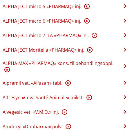
ALPHA JECT micro 5 «PHARMAQ» inj.
K
ALPHA JECT micro 6 «PHARMAQ» inj.
K
ALPHA JECT micro 7 ILA «PHARMAQ» inj.
K
ALPHA JECT Moritella «PHARMAQ» inj.
K
ALPHA MAX «PHARMAQ» kons. til behandlingsoppl.
K
Alpramil vet. «Alfasan» tabl.
K
Altresyn «Ceva Santé Animale» mikst.
K
Alvegesic vet. «V.M.D.» inj.
K
Amdocyl «Dopharma» pulv.
K