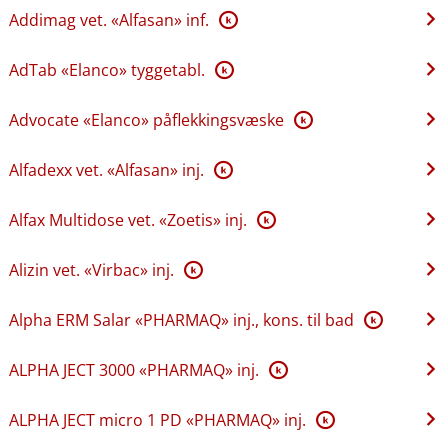
Addimag vet. «Alfasan» inf.
K
AdTab «Elanco» tyggetabl.
K
Advocate «Elanco» påflekkingsvæske
K
Alfadexx vet. «Alfasan» inj.
K
Alfax Multidose vet. «Zoetis» inj.
K
Alizin vet. «Virbac» inj.
K
Alpha ERM Salar «PHARMAQ» inj., kons. til bad
K
ALPHA JECT 3000 «PHARMAQ» inj.
K
ALPHA JECT micro 1 PD «PHARMAQ» inj.
K