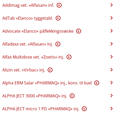
Addimag vet. «Alfasan» inf.
K
AdTab «Elanco» tyggetabl.
K
Advocate «Elanco» påflekkingsvæske
K
Alfadexx vet. «Alfasan» inj.
K
Alfax Multidose vet. «Zoetis» inj.
K
Alizin vet. «Virbac» inj.
K
Alpha ERM Salar «PHARMAQ» inj., kons. til bad
K
ALPHA JECT 3000 «PHARMAQ» inj.
K
ALPHA JECT micro 1 PD «PHARMAQ» inj.
K