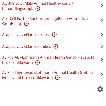
AQUI-S vet. «MSD Animal Health» kons. til
behandlingsoppl.
K
Arti-Cell Forte «Boehringer Ingelheim Vetmedica
GmbH» inj.
K
Atopica vet. «Elanco» kaps.
K
Atopica vet. «Elanco» mikst.
K
AviPro AE «Lohmann Animal Health GmbH» susp. til
bruk i drikkevann
K
AviPro Thymovac «Lohmann Animal Health GmbH»
lyofilisat til bruk i drikkevann
K