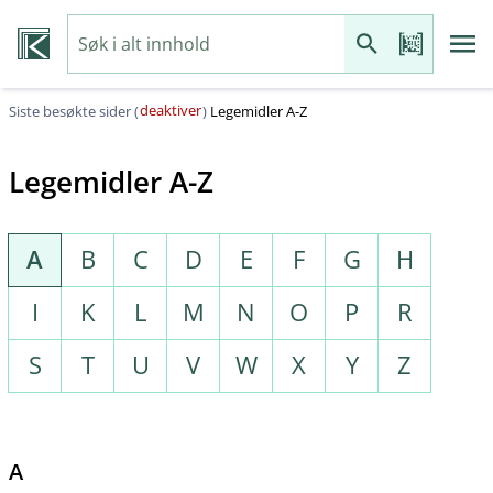
deaktiver
Siste besøkte sider (
)
Legemidler A-Z
Legemidler A-Z
A
B
C
D
E
F
G
H
I
K
L
M
N
O
P
R
S
T
U
V
W
X
Y
Z
A