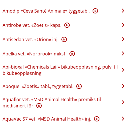
Amodip «Ceva Santé Animale» tyggetabl.
K
Antirobe vet. «Zoetis» kaps.
K
Antisedan vet. «Orion» inj.
K
Apelka vet. «Norbrook» mikst.
K
Api-bioxal «Chemicals Laif» bikubeoppløsning, pulv. til
bikubeoppløsning
Apoquel «Zoetis» tabl., tyggetabl.
K
Aquaflor vet. «MSD Animal Health» premiks til
medisinert fôr
K
AquaVac S7 vet. «MSD Animal Health» inj.
K