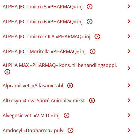
ALPHA JECT micro 5 «PHARMAQ» inj.
K
ALPHA JECT micro 6 «PHARMAQ» inj.
K
ALPHA JECT micro 7 ILA «PHARMAQ» inj.
K
ALPHA JECT Moritella «PHARMAQ» inj.
K
ALPHA MAX «PHARMAQ» kons. til behandlingsoppl.
K
Alpramil vet. «Alfasan» tabl.
K
Altresyn «Ceva Santé Animale» mikst.
K
Alvegesic vet. «V.M.D.» inj.
K
Amdocyl «Dopharma» pulv.
K