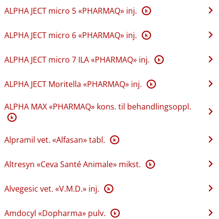
ALPHA JECT micro 5 «PHARMAQ» inj.
K
ALPHA JECT micro 6 «PHARMAQ» inj.
K
ALPHA JECT micro 7 ILA «PHARMAQ» inj.
K
ALPHA JECT Moritella «PHARMAQ» inj.
K
ALPHA MAX «PHARMAQ» kons. til behandlingsoppl.
K
Alpramil vet. «Alfasan» tabl.
K
Altresyn «Ceva Santé Animale» mikst.
K
Alvegesic vet. «V.M.D.» inj.
K
Amdocyl «Dopharma» pulv.
K