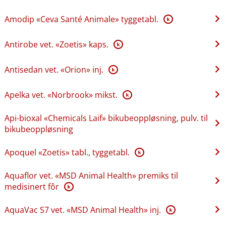
Amodip «Ceva Santé Animale» tyggetabl.
K
Antirobe vet. «Zoetis» kaps.
K
Antisedan vet. «Orion» inj.
K
Apelka vet. «Norbrook» mikst.
K
Api-bioxal «Chemicals Laif» bikubeoppløsning, pulv. til
bikubeoppløsning
Apoquel «Zoetis» tabl., tyggetabl.
K
Aquaflor vet. «MSD Animal Health» premiks til
medisinert fôr
K
AquaVac S7 vet. «MSD Animal Health» inj.
K