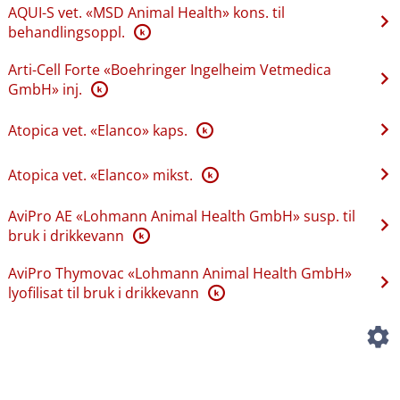
AQUI-S vet. «MSD Animal Health» kons. til
behandlingsoppl.
K
Arti-Cell Forte «Boehringer Ingelheim Vetmedica
GmbH» inj.
K
Atopica vet. «Elanco» kaps.
K
Atopica vet. «Elanco» mikst.
K
AviPro AE «Lohmann Animal Health GmbH» susp. til
bruk i drikkevann
K
AviPro Thymovac «Lohmann Animal Health GmbH»
lyofilisat til bruk i drikkevann
K