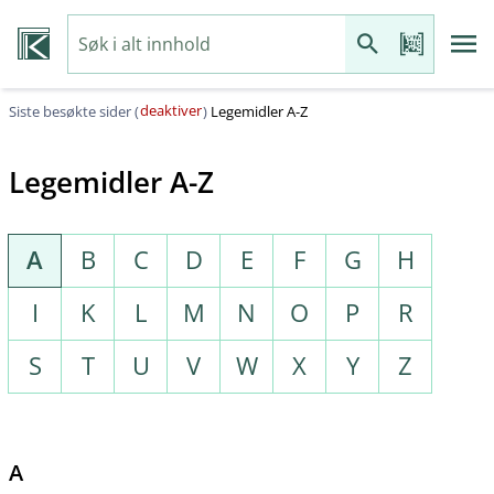
deaktiver
Siste besøkte sider (
)
Legemidler A-Z
Legemidler A-Z
A
B
C
D
E
F
G
H
I
K
L
M
N
O
P
R
S
T
U
V
W
X
Y
Z
A