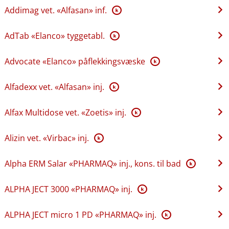
Addimag vet. «Alfasan» inf.
K
AdTab «Elanco» tyggetabl.
K
Advocate «Elanco» påflekkingsvæske
K
Alfadexx vet. «Alfasan» inj.
K
Alfax Multidose vet. «Zoetis» inj.
K
Alizin vet. «Virbac» inj.
K
Alpha ERM Salar «PHARMAQ» inj., kons. til bad
K
ALPHA JECT 3000 «PHARMAQ» inj.
K
ALPHA JECT micro 1 PD «PHARMAQ» inj.
K