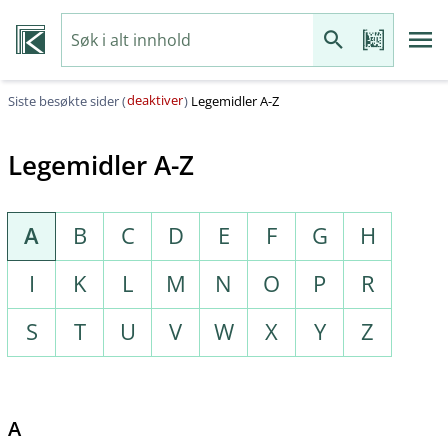
deaktiver
Siste besøkte sider (
)
Legemidler A-Z
Legemidler A-Z
A
B
C
D
E
F
G
H
I
K
L
M
N
O
P
R
S
T
U
V
W
X
Y
Z
A