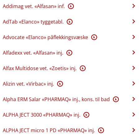
Addimag vet. «Alfasan» inf.
K
AdTab «Elanco» tyggetabl.
K
Advocate «Elanco» påflekkingsvæske
K
Alfadexx vet. «Alfasan» inj.
K
Alfax Multidose vet. «Zoetis» inj.
K
Alizin vet. «Virbac» inj.
K
Alpha ERM Salar «PHARMAQ» inj., kons. til bad
K
ALPHA JECT 3000 «PHARMAQ» inj.
K
ALPHA JECT micro 1 PD «PHARMAQ» inj.
K