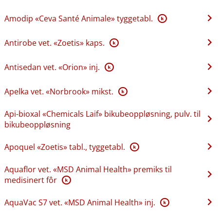
Amodip «Ceva Santé Animale» tyggetabl.
K
Antirobe vet. «Zoetis» kaps.
K
Antisedan vet. «Orion» inj.
K
Apelka vet. «Norbrook» mikst.
K
Api-bioxal «Chemicals Laif» bikubeoppløsning, pulv. til
bikubeoppløsning
Apoquel «Zoetis» tabl., tyggetabl.
K
Aquaflor vet. «MSD Animal Health» premiks til
medisinert fôr
K
AquaVac S7 vet. «MSD Animal Health» inj.
K