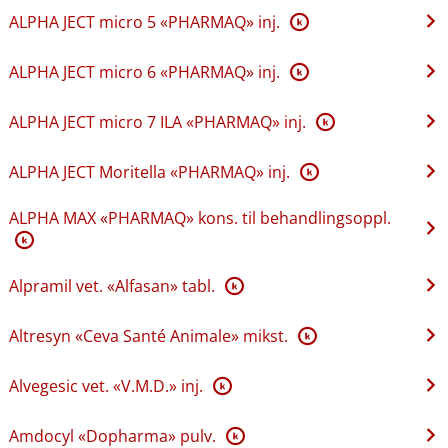
ALPHA JECT micro 5 «PHARMAQ» inj.
K
ALPHA JECT micro 6 «PHARMAQ» inj.
K
ALPHA JECT micro 7 ILA «PHARMAQ» inj.
K
ALPHA JECT Moritella «PHARMAQ» inj.
K
ALPHA MAX «PHARMAQ» kons. til behandlingsoppl.
K
Alpramil vet. «Alfasan» tabl.
K
Altresyn «Ceva Santé Animale» mikst.
K
Alvegesic vet. «V.M.D.» inj.
K
Amdocyl «Dopharma» pulv.
K