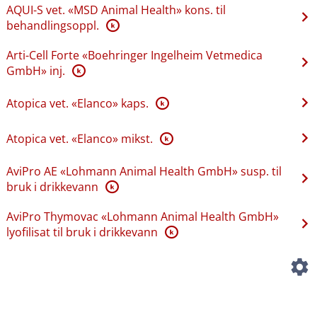
AQUI-S vet. «MSD Animal Health» kons. til
behandlingsoppl.
K
Arti-Cell Forte «Boehringer Ingelheim Vetmedica
GmbH» inj.
K
Atopica vet. «Elanco» kaps.
K
Atopica vet. «Elanco» mikst.
K
AviPro AE «Lohmann Animal Health GmbH» susp. til
bruk i drikkevann
K
AviPro Thymovac «Lohmann Animal Health GmbH»
lyofilisat til bruk i drikkevann
K