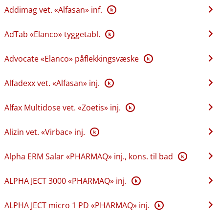
Addimag vet. «Alfasan» inf.
K
AdTab «Elanco» tyggetabl.
K
Advocate «Elanco» påflekkingsvæske
K
Alfadexx vet. «Alfasan» inj.
K
Alfax Multidose vet. «Zoetis» inj.
K
Alizin vet. «Virbac» inj.
K
Alpha ERM Salar «PHARMAQ» inj., kons. til bad
K
ALPHA JECT 3000 «PHARMAQ» inj.
K
ALPHA JECT micro 1 PD «PHARMAQ» inj.
K