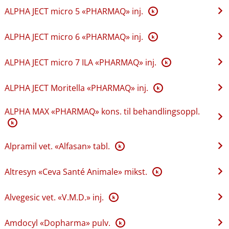
ALPHA JECT micro 5 «PHARMAQ» inj.
K
ALPHA JECT micro 6 «PHARMAQ» inj.
K
ALPHA JECT micro 7 ILA «PHARMAQ» inj.
K
ALPHA JECT Moritella «PHARMAQ» inj.
K
ALPHA MAX «PHARMAQ» kons. til behandlingsoppl.
K
Alpramil vet. «Alfasan» tabl.
K
Altresyn «Ceva Santé Animale» mikst.
K
Alvegesic vet. «V.M.D.» inj.
K
Amdocyl «Dopharma» pulv.
K