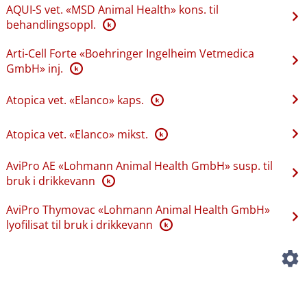
AQUI-S vet. «MSD Animal Health» kons. til
behandlingsoppl.
K
Arti-Cell Forte «Boehringer Ingelheim Vetmedica
GmbH» inj.
K
Atopica vet. «Elanco» kaps.
K
Atopica vet. «Elanco» mikst.
K
AviPro AE «Lohmann Animal Health GmbH» susp. til
bruk i drikkevann
K
AviPro Thymovac «Lohmann Animal Health GmbH»
lyofilisat til bruk i drikkevann
K