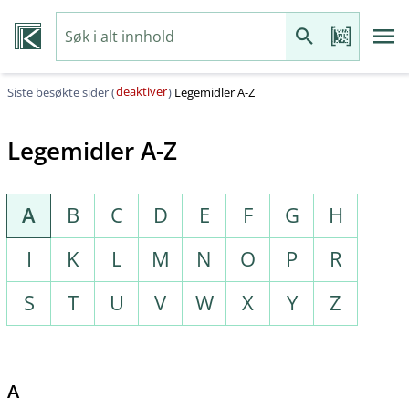
deaktiver
Siste besøkte sider (
)
Legemidler A-Z
Legemidler A-Z
A
B
C
D
E
F
G
H
I
K
L
M
N
O
P
R
S
T
U
V
W
X
Y
Z
A