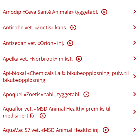
Amodip «Ceva Santé Animale» tyggetabl.
K
Antirobe vet. «Zoetis» kaps.
K
Antisedan vet. «Orion» inj.
K
Apelka vet. «Norbrook» mikst.
K
Api-bioxal «Chemicals Laif» bikubeoppløsning, pulv. til
bikubeoppløsning
Apoquel «Zoetis» tabl., tyggetabl.
K
Aquaflor vet. «MSD Animal Health» premiks til
medisinert fôr
K
AquaVac S7 vet. «MSD Animal Health» inj.
K