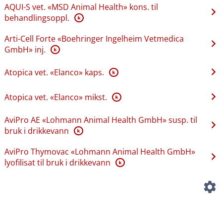
AQUI-S vet. «MSD Animal Health» kons. til
behandlingsoppl.
K
Arti-Cell Forte «Boehringer Ingelheim Vetmedica
GmbH» inj.
K
Atopica vet. «Elanco» kaps.
K
Atopica vet. «Elanco» mikst.
K
AviPro AE «Lohmann Animal Health GmbH» susp. til
bruk i drikkevann
K
AviPro Thymovac «Lohmann Animal Health GmbH»
lyofilisat til bruk i drikkevann
K