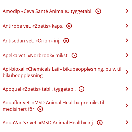
Amodip «Ceva Santé Animale» tyggetabl.
K
Antirobe vet. «Zoetis» kaps.
K
Antisedan vet. «Orion» inj.
K
Apelka vet. «Norbrook» mikst.
K
Api-bioxal «Chemicals Laif» bikubeoppløsning, pulv. til
bikubeoppløsning
Apoquel «Zoetis» tabl., tyggetabl.
K
Aquaflor vet. «MSD Animal Health» premiks til
medisinert fôr
K
AquaVac S7 vet. «MSD Animal Health» inj.
K