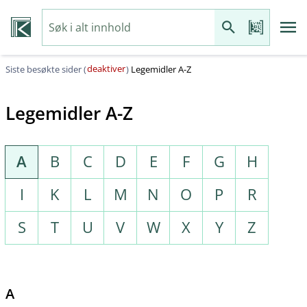
deaktiver
Siste besøkte sider (
)
Legemidler A-Z
Legemidler A-Z
A
B
C
D
E
F
G
H
I
K
L
M
N
O
P
R
S
T
U
V
W
X
Y
Z
A