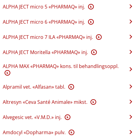
ALPHA JECT micro 5 «PHARMAQ» inj.
K
ALPHA JECT micro 6 «PHARMAQ» inj.
K
ALPHA JECT micro 7 ILA «PHARMAQ» inj.
K
ALPHA JECT Moritella «PHARMAQ» inj.
K
ALPHA MAX «PHARMAQ» kons. til behandlingsoppl.
K
Alpramil vet. «Alfasan» tabl.
K
Altresyn «Ceva Santé Animale» mikst.
K
Alvegesic vet. «V.M.D.» inj.
K
Amdocyl «Dopharma» pulv.
K