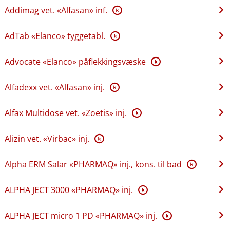
Addimag vet. «Alfasan» inf.
K
AdTab «Elanco» tyggetabl.
K
Advocate «Elanco» påflekkingsvæske
K
Alfadexx vet. «Alfasan» inj.
K
Alfax Multidose vet. «Zoetis» inj.
K
Alizin vet. «Virbac» inj.
K
Alpha ERM Salar «PHARMAQ» inj., kons. til bad
K
ALPHA JECT 3000 «PHARMAQ» inj.
K
ALPHA JECT micro 1 PD «PHARMAQ» inj.
K