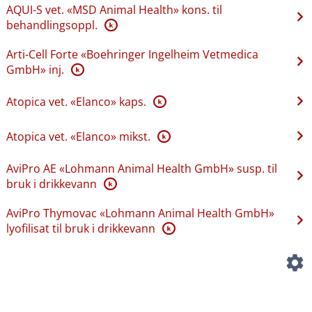
AQUI-S vet. «MSD Animal Health» kons. til
behandlingsoppl.
K
Arti-Cell Forte «Boehringer Ingelheim Vetmedica
GmbH» inj.
K
Atopica vet. «Elanco» kaps.
K
Atopica vet. «Elanco» mikst.
K
AviPro AE «Lohmann Animal Health GmbH» susp. til
bruk i drikkevann
K
AviPro Thymovac «Lohmann Animal Health GmbH»
lyofilisat til bruk i drikkevann
K