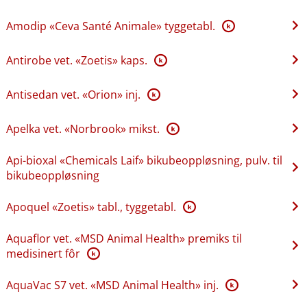
Amodip «Ceva Santé Animale» tyggetabl.
K
Antirobe vet. «Zoetis» kaps.
K
Antisedan vet. «Orion» inj.
K
Apelka vet. «Norbrook» mikst.
K
Api-bioxal «Chemicals Laif» bikubeoppløsning, pulv. til
bikubeoppløsning
Apoquel «Zoetis» tabl., tyggetabl.
K
Aquaflor vet. «MSD Animal Health» premiks til
medisinert fôr
K
AquaVac S7 vet. «MSD Animal Health» inj.
K