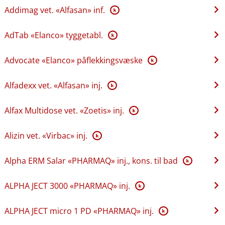
Addimag vet. «Alfasan» inf.
K
AdTab «Elanco» tyggetabl.
K
Advocate «Elanco» påflekkingsvæske
K
Alfadexx vet. «Alfasan» inj.
K
Alfax Multidose vet. «Zoetis» inj.
K
Alizin vet. «Virbac» inj.
K
Alpha ERM Salar «PHARMAQ» inj., kons. til bad
K
ALPHA JECT 3000 «PHARMAQ» inj.
K
ALPHA JECT micro 1 PD «PHARMAQ» inj.
K