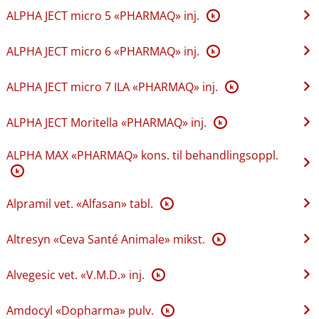
ALPHA JECT micro 5 «PHARMAQ» inj.
K
ALPHA JECT micro 6 «PHARMAQ» inj.
K
ALPHA JECT micro 7 ILA «PHARMAQ» inj.
K
ALPHA JECT Moritella «PHARMAQ» inj.
K
ALPHA MAX «PHARMAQ» kons. til behandlingsoppl.
K
Alpramil vet. «Alfasan» tabl.
K
Altresyn «Ceva Santé Animale» mikst.
K
Alvegesic vet. «V.M.D.» inj.
K
Amdocyl «Dopharma» pulv.
K