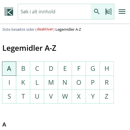
deaktiver
Siste besøkte sider (
)
Legemidler A-Z
Legemidler A-Z
A
B
C
D
E
F
G
H
I
K
L
M
N
O
P
R
S
T
U
V
W
X
Y
Z
A