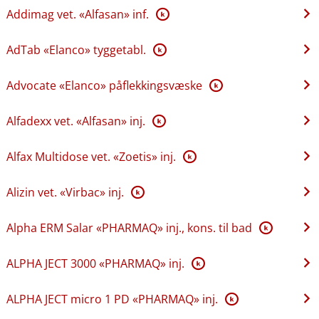
Addimag vet. «Alfasan» inf.
K
AdTab «Elanco» tyggetabl.
K
Advocate «Elanco» påflekkingsvæske
K
Alfadexx vet. «Alfasan» inj.
K
Alfax Multidose vet. «Zoetis» inj.
K
Alizin vet. «Virbac» inj.
K
Alpha ERM Salar «PHARMAQ» inj., kons. til bad
K
ALPHA JECT 3000 «PHARMAQ» inj.
K
ALPHA JECT micro 1 PD «PHARMAQ» inj.
K