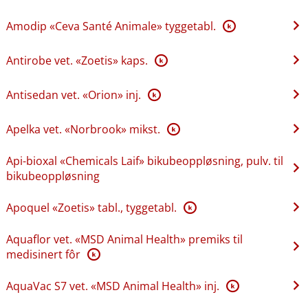
Amodip «Ceva Santé Animale» tyggetabl.
K
Antirobe vet. «Zoetis» kaps.
K
Antisedan vet. «Orion» inj.
K
Apelka vet. «Norbrook» mikst.
K
Api-bioxal «Chemicals Laif» bikubeoppløsning, pulv. til
bikubeoppløsning
Apoquel «Zoetis» tabl., tyggetabl.
K
Aquaflor vet. «MSD Animal Health» premiks til
medisinert fôr
K
AquaVac S7 vet. «MSD Animal Health» inj.
K