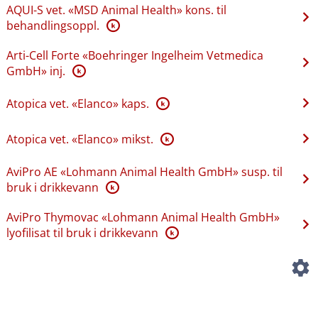
AQUI-S vet. «MSD Animal Health» kons. til
behandlingsoppl.
K
Arti-Cell Forte «Boehringer Ingelheim Vetmedica
GmbH» inj.
K
Atopica vet. «Elanco» kaps.
K
Atopica vet. «Elanco» mikst.
K
AviPro AE «Lohmann Animal Health GmbH» susp. til
bruk i drikkevann
K
AviPro Thymovac «Lohmann Animal Health GmbH»
lyofilisat til bruk i drikkevann
K