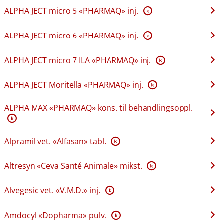
ALPHA JECT micro 5 «PHARMAQ» inj.
K
ALPHA JECT micro 6 «PHARMAQ» inj.
K
ALPHA JECT micro 7 ILA «PHARMAQ» inj.
K
ALPHA JECT Moritella «PHARMAQ» inj.
K
ALPHA MAX «PHARMAQ» kons. til behandlingsoppl.
K
Alpramil vet. «Alfasan» tabl.
K
Altresyn «Ceva Santé Animale» mikst.
K
Alvegesic vet. «V.M.D.» inj.
K
Amdocyl «Dopharma» pulv.
K