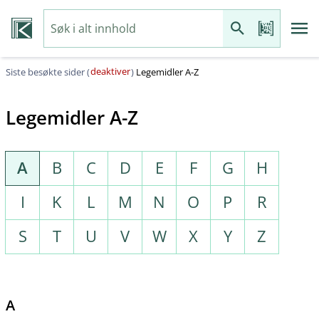
deaktiver
Siste besøkte sider (
)
Legemidler A-Z
Legemidler A-Z
A
B
C
D
E
F
G
H
I
K
L
M
N
O
P
R
S
T
U
V
W
X
Y
Z
A