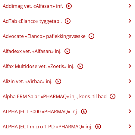
Addimag vet. «Alfasan» inf.
K
AdTab «Elanco» tyggetabl.
K
Advocate «Elanco» påflekkingsvæske
K
Alfadexx vet. «Alfasan» inj.
K
Alfax Multidose vet. «Zoetis» inj.
K
Alizin vet. «Virbac» inj.
K
Alpha ERM Salar «PHARMAQ» inj., kons. til bad
K
ALPHA JECT 3000 «PHARMAQ» inj.
K
ALPHA JECT micro 1 PD «PHARMAQ» inj.
K