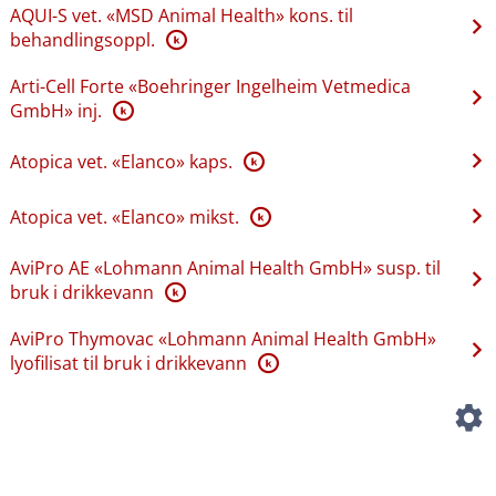
AQUI-S vet. «MSD Animal Health» kons. til
behandlingsoppl.
K
Arti-Cell Forte «Boehringer Ingelheim Vetmedica
GmbH» inj.
K
Atopica vet. «Elanco» kaps.
K
Atopica vet. «Elanco» mikst.
K
AviPro AE «Lohmann Animal Health GmbH» susp. til
bruk i drikkevann
K
AviPro Thymovac «Lohmann Animal Health GmbH»
lyofilisat til bruk i drikkevann
K