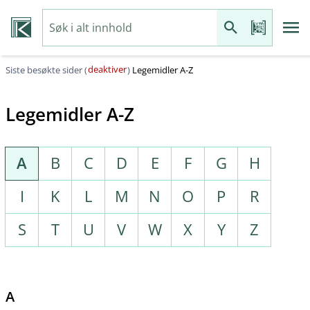
deaktiver
Siste besøkte sider (
)
Legemidler A-Z
Legemidler A-Z
A
B
C
D
E
F
G
H
I
K
L
M
N
O
P
R
S
T
U
V
W
X
Y
Z
A