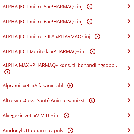
ALPHA JECT micro 5 «PHARMAQ» inj.
K
ALPHA JECT micro 6 «PHARMAQ» inj.
K
ALPHA JECT micro 7 ILA «PHARMAQ» inj.
K
ALPHA JECT Moritella «PHARMAQ» inj.
K
ALPHA MAX «PHARMAQ» kons. til behandlingsoppl.
K
Alpramil vet. «Alfasan» tabl.
K
Altresyn «Ceva Santé Animale» mikst.
K
Alvegesic vet. «V.M.D.» inj.
K
Amdocyl «Dopharma» pulv.
K