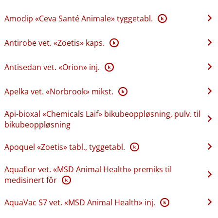
Amodip «Ceva Santé Animale» tyggetabl.
K
Antirobe vet. «Zoetis» kaps.
K
Antisedan vet. «Orion» inj.
K
Apelka vet. «Norbrook» mikst.
K
Api-bioxal «Chemicals Laif» bikubeoppløsning, pulv. til
bikubeoppløsning
Apoquel «Zoetis» tabl., tyggetabl.
K
Aquaflor vet. «MSD Animal Health» premiks til
medisinert fôr
K
AquaVac S7 vet. «MSD Animal Health» inj.
K