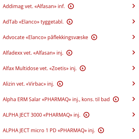
Addimag vet. «Alfasan» inf.
K
AdTab «Elanco» tyggetabl.
K
Advocate «Elanco» påflekkingsvæske
K
Alfadexx vet. «Alfasan» inj.
K
Alfax Multidose vet. «Zoetis» inj.
K
Alizin vet. «Virbac» inj.
K
Alpha ERM Salar «PHARMAQ» inj., kons. til bad
K
ALPHA JECT 3000 «PHARMAQ» inj.
K
ALPHA JECT micro 1 PD «PHARMAQ» inj.
K