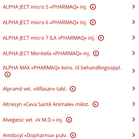
ALPHA JECT micro 5 «PHARMAQ» inj.
K
ALPHA JECT micro 6 «PHARMAQ» inj.
K
ALPHA JECT micro 7 ILA «PHARMAQ» inj.
K
ALPHA JECT Moritella «PHARMAQ» inj.
K
ALPHA MAX «PHARMAQ» kons. til behandlingsoppl.
K
Alpramil vet. «Alfasan» tabl.
K
Altresyn «Ceva Santé Animale» mikst.
K
Alvegesic vet. «V.M.D.» inj.
K
Amdocyl «Dopharma» pulv.
K