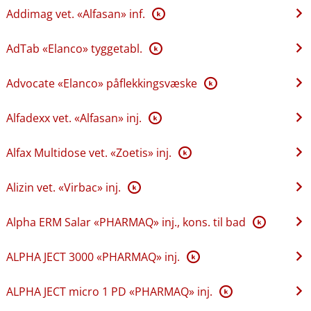
Addimag vet. «Alfasan» inf.
K
AdTab «Elanco» tyggetabl.
K
Advocate «Elanco» påflekkingsvæske
K
Alfadexx vet. «Alfasan» inj.
K
Alfax Multidose vet. «Zoetis» inj.
K
Alizin vet. «Virbac» inj.
K
Alpha ERM Salar «PHARMAQ» inj., kons. til bad
K
ALPHA JECT 3000 «PHARMAQ» inj.
K
ALPHA JECT micro 1 PD «PHARMAQ» inj.
K