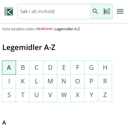
deaktiver
Siste besøkte sider (
)
Legemidler A-Z
Legemidler A-Z
A
B
C
D
E
F
G
H
I
K
L
M
N
O
P
R
S
T
U
V
W
X
Y
Z
A