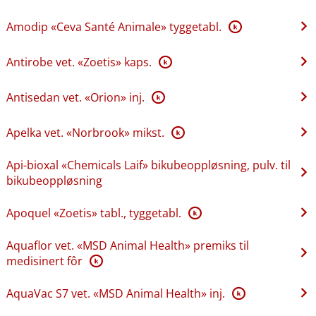
Amodip «Ceva Santé Animale» tyggetabl.
K
Antirobe vet. «Zoetis» kaps.
K
Antisedan vet. «Orion» inj.
K
Apelka vet. «Norbrook» mikst.
K
Api-bioxal «Chemicals Laif» bikubeoppløsning, pulv. til
bikubeoppløsning
Apoquel «Zoetis» tabl., tyggetabl.
K
Aquaflor vet. «MSD Animal Health» premiks til
medisinert fôr
K
AquaVac S7 vet. «MSD Animal Health» inj.
K