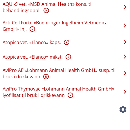
AQUI-S vet. «MSD Animal Health» kons. til
behandlingsoppl.
K
Arti-Cell Forte «Boehringer Ingelheim Vetmedica
GmbH» inj.
K
Atopica vet. «Elanco» kaps.
K
Atopica vet. «Elanco» mikst.
K
AviPro AE «Lohmann Animal Health GmbH» susp. til
bruk i drikkevann
K
AviPro Thymovac «Lohmann Animal Health GmbH»
lyofilisat til bruk i drikkevann
K