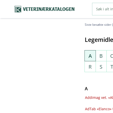
VETERINÆRKATALOGEN
Siste besøkte sider 
Legemidle
A
B
R
S
A
Addimag vet. «Al
AdTab «Elanco» 