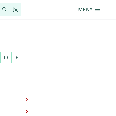
MENY
O
P