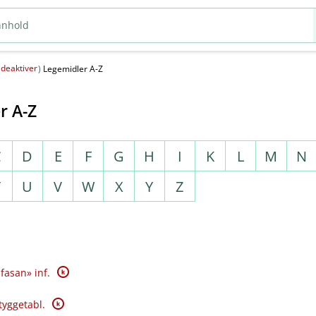
deaktiver
(
)
Legemidler A-Z
r A-Z
C
D
E
F
G
H
I
K
L
M
N
T
U
V
W
X
Y
Z
K
fasan» inf.
K
tyggetabl.