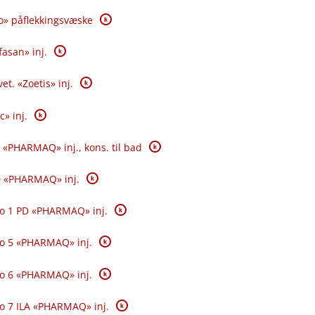
K
o» påflekkingsvæske
K
fasan» inj.
K
et. «Zoetis» inj.
K
c» inj.
K
 «PHARMAQ» inj., kons. til bad
K
0 «PHARMAQ» inj.
K
o 1 PD «PHARMAQ» inj.
K
o 5 «PHARMAQ» inj.
K
o 6 «PHARMAQ» inj.
K
o 7 ILA «PHARMAQ» inj.