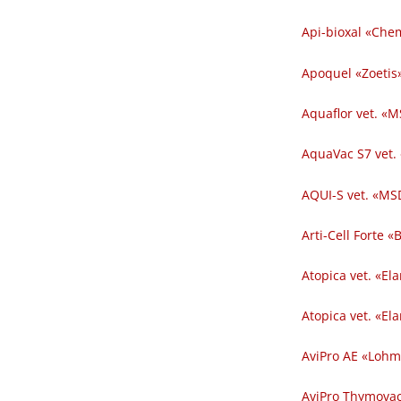
Api-bioxal «Chem
Apoquel «Zoetis»
Aquaflor vet. «M
AquaVac S7 vet.
AQUI-S vet. «MSD
Arti-Cell Forte 
Atopica vet. «El
Atopica vet. «El
AviPro AE «Lohm
AviPro Thymovac