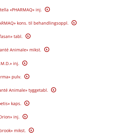
K
tella «PHARMAQ» inj.
K
RMAQ» kons. til behandlingsoppl.
K
fasan» tabl.
K
Santé Animale» mikst.
K
.M.D.» inj.
K
rma» pulv.
K
nté Animale» tyggetabl.
K
oetis» kaps.
K
Orion» inj.
K
brook» mikst.