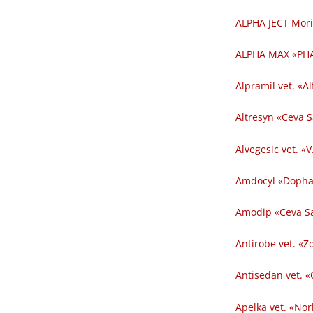
ALPHA JECT Mori
ALPHA MAX «PHA
Alpramil vet. «Al
Altresyn «Ceva 
Alvegesic vet. «V
Amdocyl «Dopha
Amodip «Ceva Sa
Antirobe vet. «Z
Antisedan vet. «
Apelka vet. «Nor