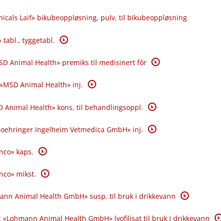
icals Laif» bikubeoppløsning, pulv. til bikubeoppløsning
K
 tabl., tyggetabl.
K
SD Animal Health» premiks til medisinert fôr
K
 «MSD Animal Health» inj.
K
 Animal Health» kons. til behandlingsoppl.
K
«Boehringer Ingelheim Vetmedica GmbH» inj.
K
anco» kaps.
K
anco» mikst.
K
ann Animal Health GmbH» susp. til bruk i drikkevann
K
 «Lohmann Animal Health GmbH» lyofilisat til bruk i drikkevann