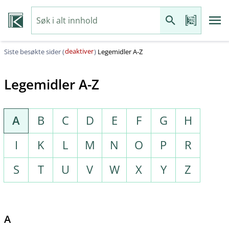
deaktiver
Siste besøkte sider (
)
Legemidler A-Z
Legemidler A-Z
A
B
C
D
E
F
G
H
I
K
L
M
N
O
P
R
S
T
U
V
W
X
Y
Z
A