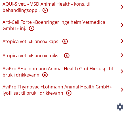
AQUI-S vet. «MSD Animal Health» kons. til
behandlingsoppl.
K
Arti-Cell Forte «Boehringer Ingelheim Vetmedica
GmbH» inj.
K
Atopica vet. «Elanco» kaps.
K
Atopica vet. «Elanco» mikst.
K
AviPro AE «Lohmann Animal Health GmbH» susp. til
bruk i drikkevann
K
AviPro Thymovac «Lohmann Animal Health GmbH»
lyofilisat til bruk i drikkevann
K