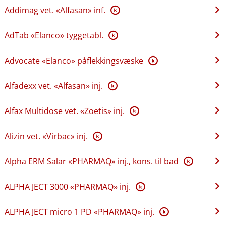
Addimag vet. «Alfasan» inf.
K
AdTab «Elanco» tyggetabl.
K
Advocate «Elanco» påflekkingsvæske
K
Alfadexx vet. «Alfasan» inj.
K
Alfax Multidose vet. «Zoetis» inj.
K
Alizin vet. «Virbac» inj.
K
Alpha ERM Salar «PHARMAQ» inj., kons. til bad
K
ALPHA JECT 3000 «PHARMAQ» inj.
K
ALPHA JECT micro 1 PD «PHARMAQ» inj.
K