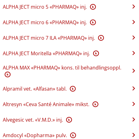
ALPHA JECT micro 5 «PHARMAQ» inj.
K
ALPHA JECT micro 6 «PHARMAQ» inj.
K
ALPHA JECT micro 7 ILA «PHARMAQ» inj.
K
ALPHA JECT Moritella «PHARMAQ» inj.
K
ALPHA MAX «PHARMAQ» kons. til behandlingsoppl.
K
Alpramil vet. «Alfasan» tabl.
K
Altresyn «Ceva Santé Animale» mikst.
K
Alvegesic vet. «V.M.D.» inj.
K
Amdocyl «Dopharma» pulv.
K