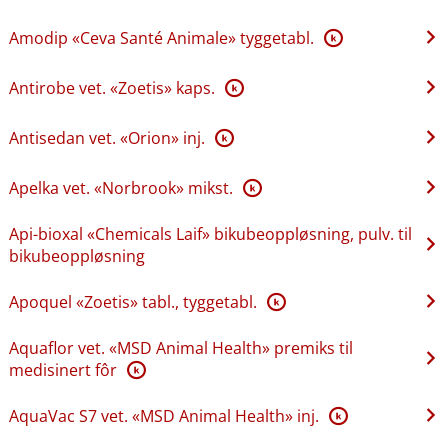
Amodip «Ceva Santé Animale» tyggetabl.
K
Antirobe vet. «Zoetis» kaps.
K
Antisedan vet. «Orion» inj.
K
Apelka vet. «Norbrook» mikst.
K
Api-bioxal «Chemicals Laif» bikubeoppløsning, pulv. til
bikubeoppløsning
Apoquel «Zoetis» tabl., tyggetabl.
K
Aquaflor vet. «MSD Animal Health» premiks til
medisinert fôr
K
AquaVac S7 vet. «MSD Animal Health» inj.
K