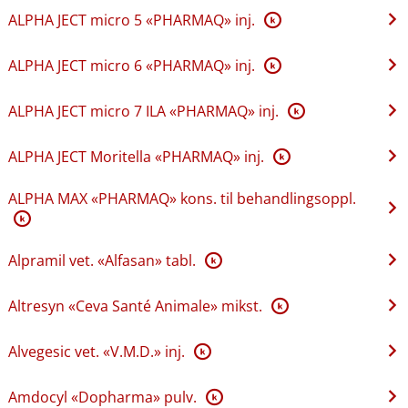
ALPHA JECT micro 5 «PHARMAQ» inj.
K
ALPHA JECT micro 6 «PHARMAQ» inj.
K
ALPHA JECT micro 7 ILA «PHARMAQ» inj.
K
ALPHA JECT Moritella «PHARMAQ» inj.
K
ALPHA MAX «PHARMAQ» kons. til behandlingsoppl.
K
Alpramil vet. «Alfasan» tabl.
K
Altresyn «Ceva Santé Animale» mikst.
K
Alvegesic vet. «V.M.D.» inj.
K
Amdocyl «Dopharma» pulv.
K