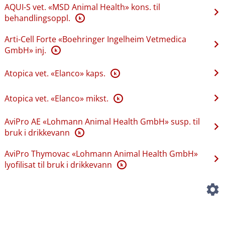
AQUI-S vet. «MSD Animal Health» kons. til
behandlingsoppl.
K
Arti-Cell Forte «Boehringer Ingelheim Vetmedica
GmbH» inj.
K
Atopica vet. «Elanco» kaps.
K
Atopica vet. «Elanco» mikst.
K
AviPro AE «Lohmann Animal Health GmbH» susp. til
bruk i drikkevann
K
AviPro Thymovac «Lohmann Animal Health GmbH»
lyofilisat til bruk i drikkevann
K