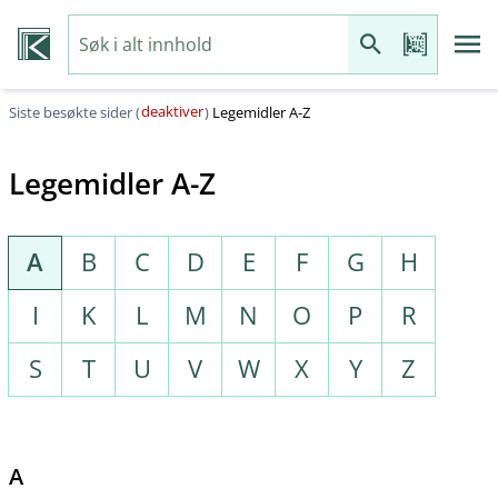
deaktiver
Siste besøkte sider (
)
Legemidler A-Z
Legemidler A-Z
A
B
C
D
E
F
G
H
I
K
L
M
N
O
P
R
S
T
U
V
W
X
Y
Z
A