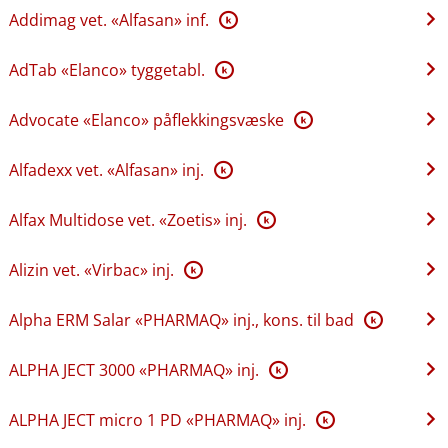
Addimag vet. «Alfasan» inf.
K
AdTab «Elanco» tyggetabl.
K
Advocate «Elanco» påflekkingsvæske
K
Alfadexx vet. «Alfasan» inj.
K
Alfax Multidose vet. «Zoetis» inj.
K
Alizin vet. «Virbac» inj.
K
Alpha ERM Salar «PHARMAQ» inj., kons. til bad
K
ALPHA JECT 3000 «PHARMAQ» inj.
K
ALPHA JECT micro 1 PD «PHARMAQ» inj.
K