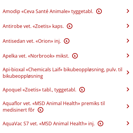
Amodip «Ceva Santé Animale» tyggetabl.
K
Antirobe vet. «Zoetis» kaps.
K
Antisedan vet. «Orion» inj.
K
Apelka vet. «Norbrook» mikst.
K
Api-bioxal «Chemicals Laif» bikubeoppløsning, pulv. til
bikubeoppløsning
Apoquel «Zoetis» tabl., tyggetabl.
K
Aquaflor vet. «MSD Animal Health» premiks til
medisinert fôr
K
AquaVac S7 vet. «MSD Animal Health» inj.
K