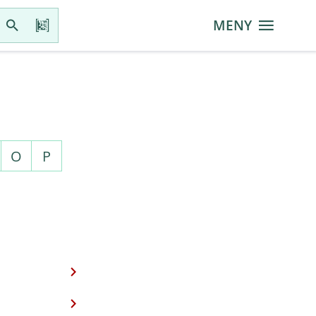
MENY
O
P