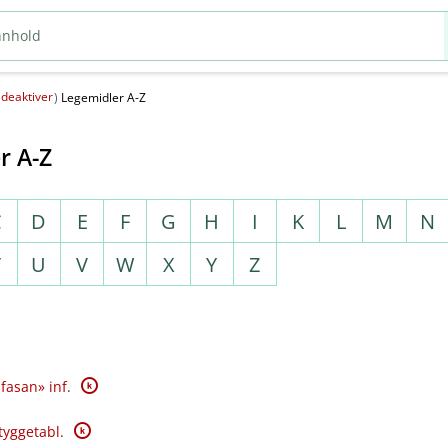
deaktiver
(
)
Legemidler A-Z
r A-Z
C
D
E
F
G
H
I
K
L
M
N
T
U
V
W
X
Y
Z
K
fasan» inf.
K
tyggetabl.