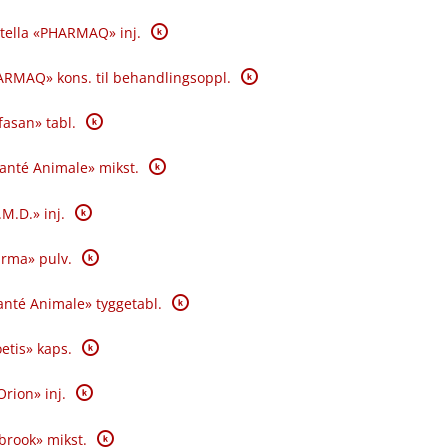
K
tella «PHARMAQ» inj.
K
RMAQ» kons. til behandlingsoppl.
K
fasan» tabl.
K
Santé Animale» mikst.
K
.M.D.» inj.
K
rma» pulv.
K
nté Animale» tyggetabl.
K
oetis» kaps.
K
Orion» inj.
K
brook» mikst.