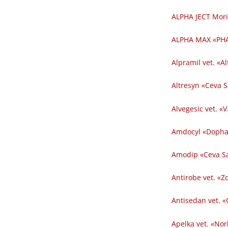
ALPHA JECT Mori
ALPHA MAX «PHA
Alpramil vet. «Al
Altresyn «Ceva 
Alvegesic vet. «V
Amdocyl «Dopha
Amodip «Ceva Sa
Antirobe vet. «Z
Antisedan vet. «
Apelka vet. «Nor