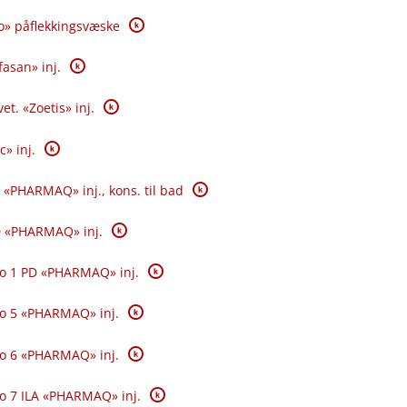
K
o» påflekkingsvæske
K
fasan» inj.
K
et. «Zoetis» inj.
K
c» inj.
K
 «PHARMAQ» inj., kons. til bad
K
0 «PHARMAQ» inj.
K
o 1 PD «PHARMAQ» inj.
K
o 5 «PHARMAQ» inj.
K
o 6 «PHARMAQ» inj.
K
o 7 ILA «PHARMAQ» inj.