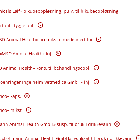
icals Laif» bikubeoppløsning, pulv. til bikubeoppløsning
K
 tabl., tyggetabl.
K
SD Animal Health» premiks til medisinert fôr
K
 «MSD Animal Health» inj.
K
 Animal Health» kons. til behandlingsoppl.
K
«Boehringer Ingelheim Vetmedica GmbH» inj.
K
anco» kaps.
K
anco» mikst.
K
ann Animal Health GmbH» susp. til bruk i drikkevann
K
 «Lohmann Animal Health GmbH» lyofilisat til bruk i drikkevann