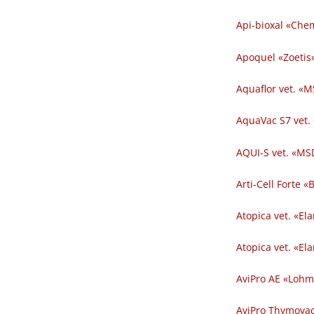
Api-bioxal «Chem
Apoquel «Zoetis»
Aquaflor vet. «M
AquaVac S7 vet.
AQUI-S vet. «MSD
Arti-Cell Forte 
Atopica vet. «El
Atopica vet. «El
AviPro AE «Lohm
AviPro Thymovac