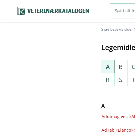
VETERINÆRKATALOGEN
Siste besøkte sider 
Legemidle
A
B
R
S
A
Addimag vet. «Al
AdTab «Elanco» 