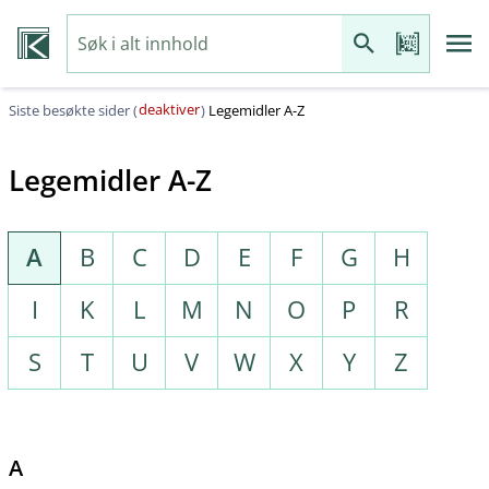
deaktiver
Siste besøkte sider (
)
Legemidler A-Z
Legemidler A-Z
A
B
C
D
E
F
G
H
I
K
L
M
N
O
P
R
S
T
U
V
W
X
Y
Z
A