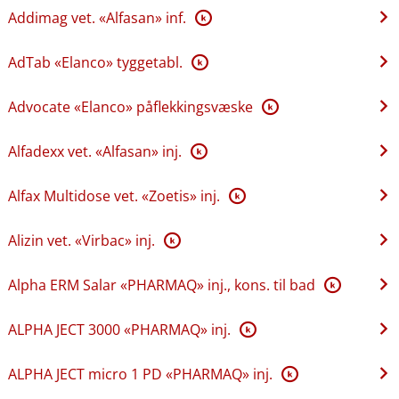
Addimag vet. «Alfasan» inf.
K
AdTab «Elanco» tyggetabl.
K
Advocate «Elanco» påflekkingsvæske
K
Alfadexx vet. «Alfasan» inj.
K
Alfax Multidose vet. «Zoetis» inj.
K
Alizin vet. «Virbac» inj.
K
Alpha ERM Salar «PHARMAQ» inj., kons. til bad
K
ALPHA JECT 3000 «PHARMAQ» inj.
K
ALPHA JECT micro 1 PD «PHARMAQ» inj.
K