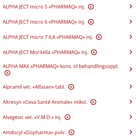
ALPHA JECT micro 5 «PHARMAQ» inj.
K
ALPHA JECT micro 6 «PHARMAQ» inj.
K
ALPHA JECT micro 7 ILA «PHARMAQ» inj.
K
ALPHA JECT Moritella «PHARMAQ» inj.
K
ALPHA MAX «PHARMAQ» kons. til behandlingsoppl.
K
Alpramil vet. «Alfasan» tabl.
K
Altresyn «Ceva Santé Animale» mikst.
K
Alvegesic vet. «V.M.D.» inj.
K
Amdocyl «Dopharma» pulv.
K