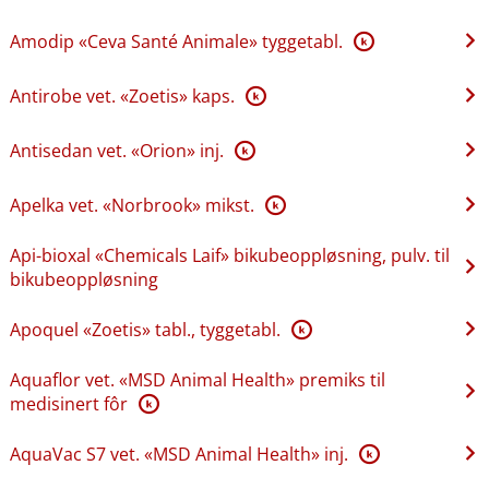
Amodip «Ceva Santé Animale» tyggetabl.
K
Antirobe vet. «Zoetis» kaps.
K
Antisedan vet. «Orion» inj.
K
Apelka vet. «Norbrook» mikst.
K
Api-bioxal «Chemicals Laif» bikubeoppløsning, pulv. til
bikubeoppløsning
Apoquel «Zoetis» tabl., tyggetabl.
K
Aquaflor vet. «MSD Animal Health» premiks til
medisinert fôr
K
AquaVac S7 vet. «MSD Animal Health» inj.
K