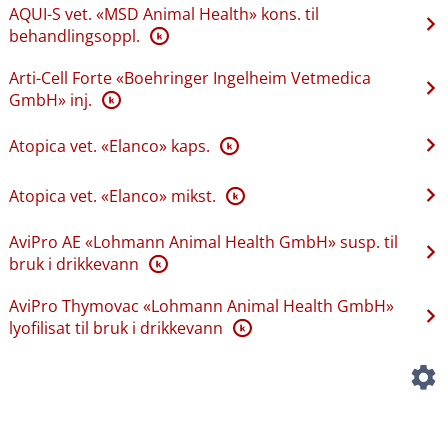
AQUI-S vet. «MSD Animal Health» kons. til
behandlingsoppl.
K
Arti-Cell Forte «Boehringer Ingelheim Vetmedica
GmbH» inj.
K
Atopica vet. «Elanco» kaps.
K
Atopica vet. «Elanco» mikst.
K
AviPro AE «Lohmann Animal Health GmbH» susp. til
bruk i drikkevann
K
AviPro Thymovac «Lohmann Animal Health GmbH»
lyofilisat til bruk i drikkevann
K