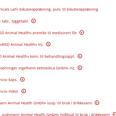
icals Laif» bikubeoppløsning, pulv. til bikubeoppløsning
K
 tabl., tyggetabl.
K
SD Animal Health» premiks til medisinert fôr
K
 «MSD Animal Health» inj.
K
 Animal Health» kons. til behandlingsoppl.
K
«Boehringer Ingelheim Vetmedica GmbH» inj.
K
anco» kaps.
K
anco» mikst.
K
ann Animal Health GmbH» susp. til bruk i drikkevann
K
 «Lohmann Animal Health GmbH» lyofilisat til bruk i drikkevann