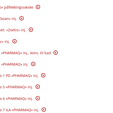
K
o» påflekkingsvæske
K
fasan» inj.
K
et. «Zoetis» inj.
K
c» inj.
K
 «PHARMAQ» inj., kons. til bad
K
0 «PHARMAQ» inj.
K
o 1 PD «PHARMAQ» inj.
K
o 5 «PHARMAQ» inj.
K
o 6 «PHARMAQ» inj.
K
o 7 ILA «PHARMAQ» inj.