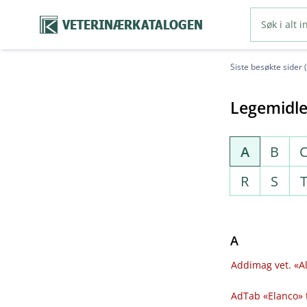
VETERINÆRKATALOGEN
Siste besøkte sider 
Legemidle
A
B
R
S
A
Addimag vet. «Al
AdTab «Elanco» 