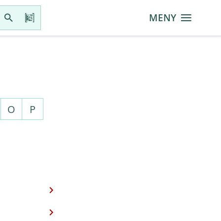
MENY
O
P