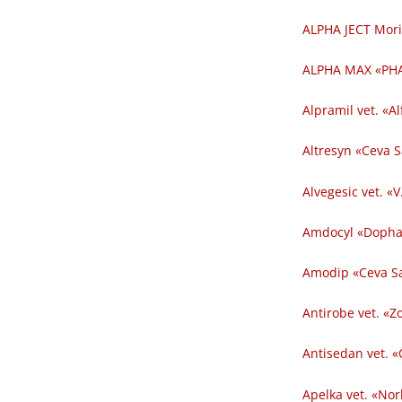
ALPHA JECT Mori
ALPHA MAX «PHA
Alpramil vet. «Al
Altresyn «Ceva 
Alvegesic vet. «V
Amdocyl «Dopha
Amodip «Ceva Sa
Antirobe vet. «Z
Antisedan vet. «
Apelka vet. «Nor