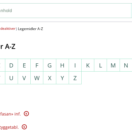
deaktiver
(
)
Legemidler A-Z
r A-Z
C
D
E
F
G
H
I
K
L
M
N
T
U
V
W
X
Y
Z
K
fasan» inf.
K
tyggetabl.