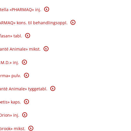
K
tella «PHARMAQ» inj.
K
RMAQ» kons. til behandlingsoppl.
K
fasan» tabl.
K
Santé Animale» mikst.
K
.M.D.» inj.
K
rma» pulv.
K
nté Animale» tyggetabl.
K
oetis» kaps.
K
Orion» inj.
K
brook» mikst.