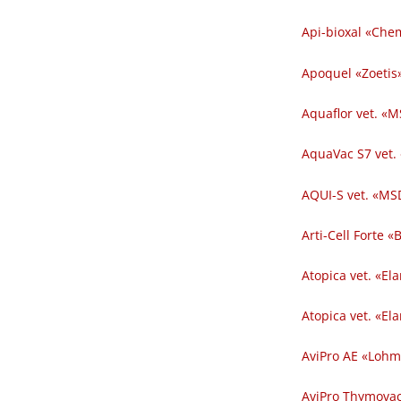
Api-bioxal «Chem
Apoquel «Zoetis»
Aquaflor vet. «M
AquaVac S7 vet.
AQUI-S vet. «MSD
Arti-Cell Forte 
Atopica vet. «El
Atopica vet. «El
AviPro AE «Lohm
AviPro Thymovac