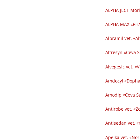
ALPHA JECT Mori
ALPHA MAX «PHA
Alpramil vet. «Al
Altresyn «Ceva 
Alvegesic vet. «V
Amdocyl «Dopha
Amodip «Ceva Sa
Antirobe vet. «Z
Antisedan vet. «
Apelka vet. «Nor