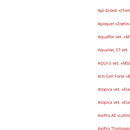
Api-bioxal «Chem
Apoquel «Zoetis»
Aquaflor vet. «M
AquaVac S7 vet.
AQUI-S vet. «MSD
Arti-Cell Forte 
Atopica vet. «El
Atopica vet. «El
AviPro AE «Lohm
AviPro Thymovac