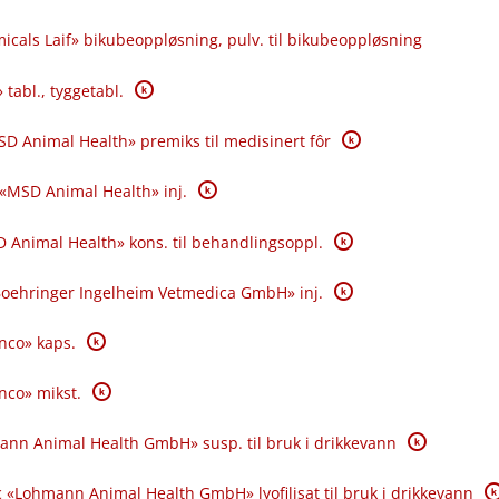
icals Laif» bikubeoppløsning, pulv. til bikubeoppløsning
K
 tabl., tyggetabl.
K
SD Animal Health» premiks til medisinert fôr
K
 «MSD Animal Health» inj.
K
 Animal Health» kons. til behandlingsoppl.
K
«Boehringer Ingelheim Vetmedica GmbH» inj.
K
anco» kaps.
K
anco» mikst.
K
ann Animal Health GmbH» susp. til bruk i drikkevann
K
 «Lohmann Animal Health GmbH» lyofilisat til bruk i drikkevann