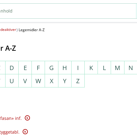
deaktiver
(
)
Legemidler A-Z
r A-Z
C
D
E
F
G
H
I
K
L
M
N
T
U
V
W
X
Y
Z
K
fasan» inf.
K
tyggetabl.