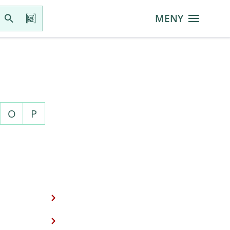
MENY
O
P