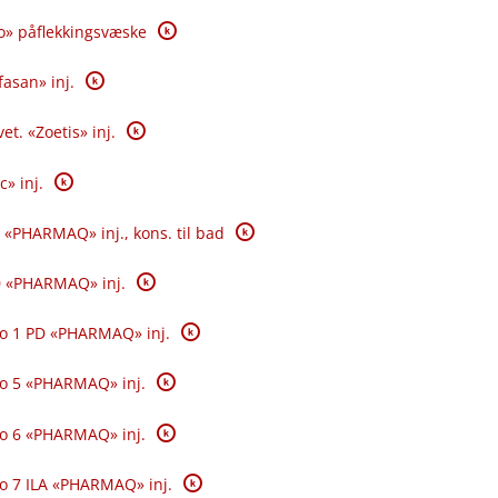
K
o» påflekkingsvæske
K
fasan» inj.
K
et. «Zoetis» inj.
K
c» inj.
K
 «PHARMAQ» inj., kons. til bad
K
0 «PHARMAQ» inj.
K
o 1 PD «PHARMAQ» inj.
K
o 5 «PHARMAQ» inj.
K
o 6 «PHARMAQ» inj.
K
o 7 ILA «PHARMAQ» inj.