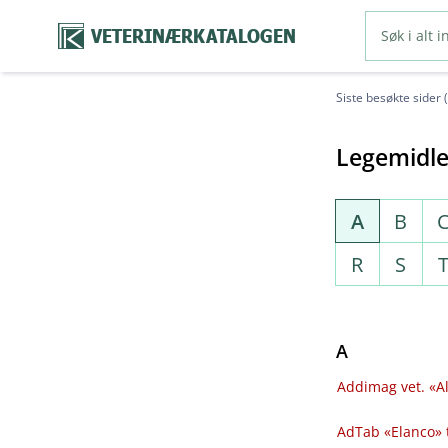
VETERINÆRKATALOGEN
Siste besøkte sider 
Legemidle
A
B
R
S
A
Addimag vet. «Al
AdTab «Elanco» 