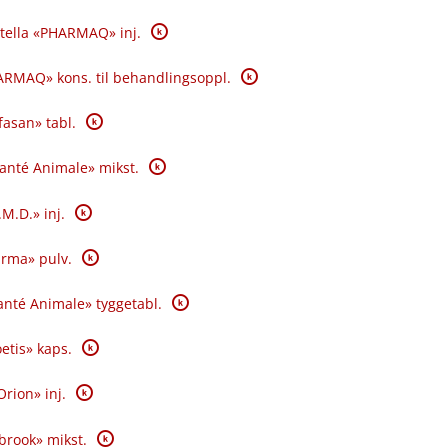
K
tella «PHARMAQ» inj.
K
RMAQ» kons. til behandlingsoppl.
K
fasan» tabl.
K
Santé Animale» mikst.
K
.M.D.» inj.
K
rma» pulv.
K
nté Animale» tyggetabl.
K
oetis» kaps.
K
Orion» inj.
K
brook» mikst.