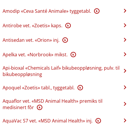
Amodip «Ceva Santé Animale» tyggetabl.
K
Antirobe vet. «Zoetis» kaps.
K
Antisedan vet. «Orion» inj.
K
Apelka vet. «Norbrook» mikst.
K
Api-bioxal «Chemicals Laif» bikubeoppløsning, pulv. til
bikubeoppløsning
Apoquel «Zoetis» tabl., tyggetabl.
K
Aquaflor vet. «MSD Animal Health» premiks til
medisinert fôr
K
AquaVac S7 vet. «MSD Animal Health» inj.
K