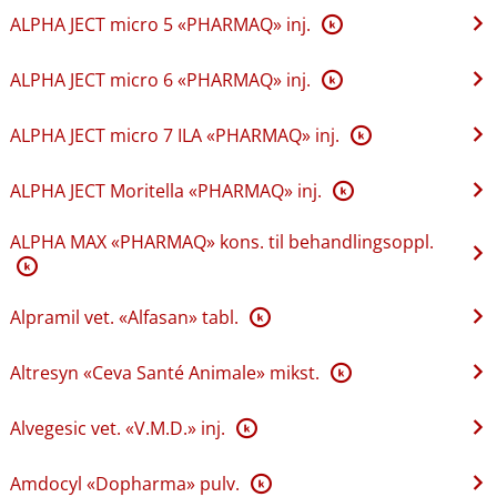
ALPHA JECT micro 5 «PHARMAQ» inj.
K
ALPHA JECT micro 6 «PHARMAQ» inj.
K
ALPHA JECT micro 7 ILA «PHARMAQ» inj.
K
ALPHA JECT Moritella «PHARMAQ» inj.
K
ALPHA MAX «PHARMAQ» kons. til behandlingsoppl.
K
Alpramil vet. «Alfasan» tabl.
K
Altresyn «Ceva Santé Animale» mikst.
K
Alvegesic vet. «V.M.D.» inj.
K
Amdocyl «Dopharma» pulv.
K