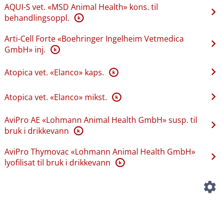
AQUI-S vet. «MSD Animal Health» kons. til
behandlingsoppl.
K
Arti-Cell Forte «Boehringer Ingelheim Vetmedica
GmbH» inj.
K
Atopica vet. «Elanco» kaps.
K
Atopica vet. «Elanco» mikst.
K
AviPro AE «Lohmann Animal Health GmbH» susp. til
bruk i drikkevann
K
AviPro Thymovac «Lohmann Animal Health GmbH»
lyofilisat til bruk i drikkevann
K