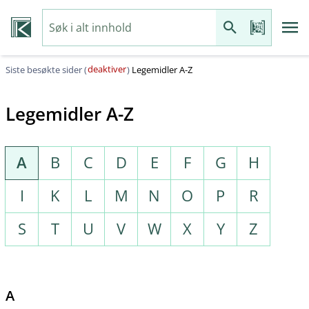
deaktiver
Siste besøkte sider (
)
Legemidler A-Z
Legemidler A-Z
A
B
C
D
E
F
G
H
I
K
L
M
N
O
P
R
S
T
U
V
W
X
Y
Z
A