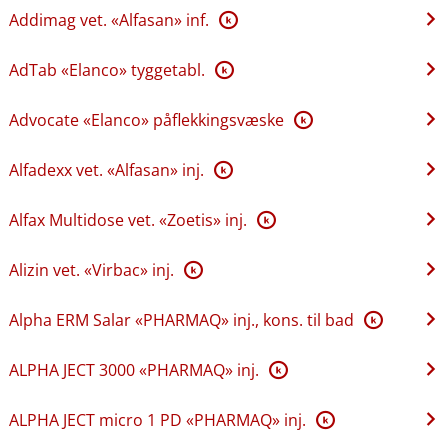
Addimag vet. «Alfasan» inf.
K
AdTab «Elanco» tyggetabl.
K
Advocate «Elanco» påflekkingsvæske
K
Alfadexx vet. «Alfasan» inj.
K
Alfax Multidose vet. «Zoetis» inj.
K
Alizin vet. «Virbac» inj.
K
Alpha ERM Salar «PHARMAQ» inj., kons. til bad
K
ALPHA JECT 3000 «PHARMAQ» inj.
K
ALPHA JECT micro 1 PD «PHARMAQ» inj.
K