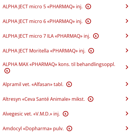
ALPHA JECT micro 5 «PHARMAQ» inj.
K
ALPHA JECT micro 6 «PHARMAQ» inj.
K
ALPHA JECT micro 7 ILA «PHARMAQ» inj.
K
ALPHA JECT Moritella «PHARMAQ» inj.
K
ALPHA MAX «PHARMAQ» kons. til behandlingsoppl.
K
Alpramil vet. «Alfasan» tabl.
K
Altresyn «Ceva Santé Animale» mikst.
K
Alvegesic vet. «V.M.D.» inj.
K
Amdocyl «Dopharma» pulv.
K