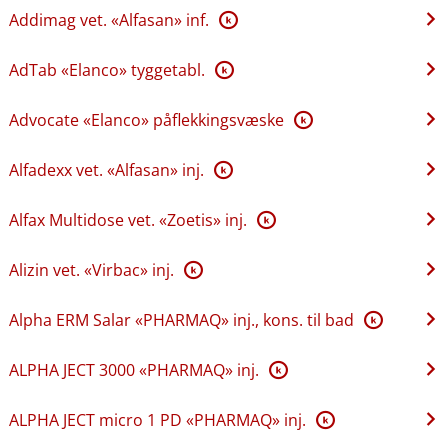
Addimag vet. «Alfasan» inf.
K
AdTab «Elanco» tyggetabl.
K
Advocate «Elanco» påflekkingsvæske
K
Alfadexx vet. «Alfasan» inj.
K
Alfax Multidose vet. «Zoetis» inj.
K
Alizin vet. «Virbac» inj.
K
Alpha ERM Salar «PHARMAQ» inj., kons. til bad
K
ALPHA JECT 3000 «PHARMAQ» inj.
K
ALPHA JECT micro 1 PD «PHARMAQ» inj.
K