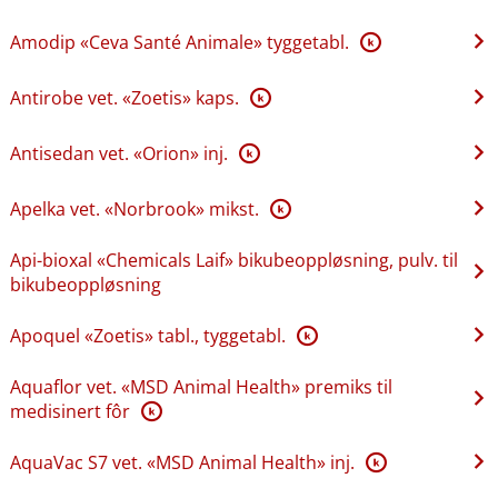
Amodip «Ceva Santé Animale» tyggetabl.
K
Antirobe vet. «Zoetis» kaps.
K
Antisedan vet. «Orion» inj.
K
Apelka vet. «Norbrook» mikst.
K
Api-bioxal «Chemicals Laif» bikubeoppløsning, pulv. til
bikubeoppløsning
Apoquel «Zoetis» tabl., tyggetabl.
K
Aquaflor vet. «MSD Animal Health» premiks til
medisinert fôr
K
AquaVac S7 vet. «MSD Animal Health» inj.
K