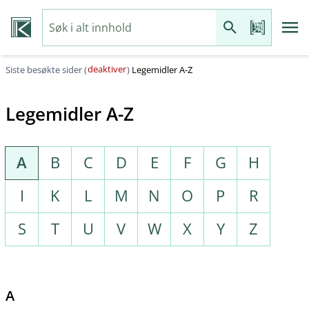
deaktiver
Siste besøkte sider (
)
Legemidler A-Z
Legemidler A-Z
A
B
C
D
E
F
G
H
I
K
L
M
N
O
P
R
S
T
U
V
W
X
Y
Z
A