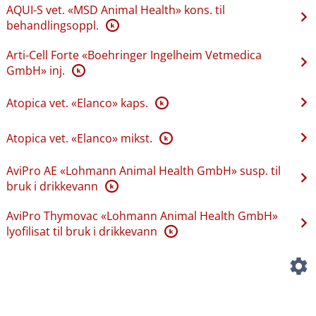
AQUI-S vet. «MSD Animal Health» kons. til
behandlingsoppl.
K
Arti-Cell Forte «Boehringer Ingelheim Vetmedica
GmbH» inj.
K
Atopica vet. «Elanco» kaps.
K
Atopica vet. «Elanco» mikst.
K
AviPro AE «Lohmann Animal Health GmbH» susp. til
bruk i drikkevann
K
AviPro Thymovac «Lohmann Animal Health GmbH»
lyofilisat til bruk i drikkevann
K