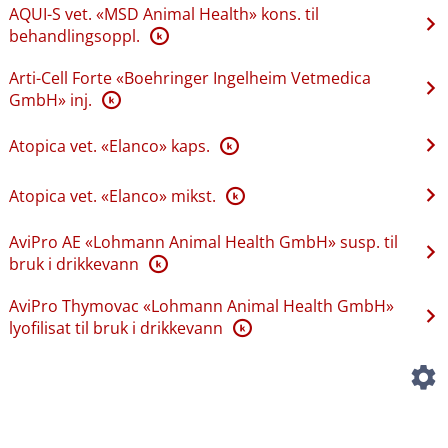
AQUI-S vet. «MSD Animal Health» kons. til
behandlingsoppl.
K
Arti-Cell Forte «Boehringer Ingelheim Vetmedica
GmbH» inj.
K
Atopica vet. «Elanco» kaps.
K
Atopica vet. «Elanco» mikst.
K
AviPro AE «Lohmann Animal Health GmbH» susp. til
bruk i drikkevann
K
AviPro Thymovac «Lohmann Animal Health GmbH»
lyofilisat til bruk i drikkevann
K