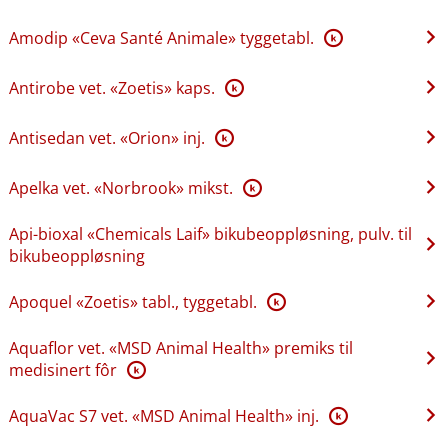
Amodip «Ceva Santé Animale» tyggetabl.
K
Antirobe vet. «Zoetis» kaps.
K
Antisedan vet. «Orion» inj.
K
Apelka vet. «Norbrook» mikst.
K
Api-bioxal «Chemicals Laif» bikubeoppløsning, pulv. til
bikubeoppløsning
Apoquel «Zoetis» tabl., tyggetabl.
K
Aquaflor vet. «MSD Animal Health» premiks til
medisinert fôr
K
AquaVac S7 vet. «MSD Animal Health» inj.
K