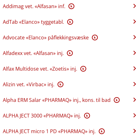
Addimag vet. «Alfasan» inf.
K
AdTab «Elanco» tyggetabl.
K
Advocate «Elanco» påflekkingsvæske
K
Alfadexx vet. «Alfasan» inj.
K
Alfax Multidose vet. «Zoetis» inj.
K
Alizin vet. «Virbac» inj.
K
Alpha ERM Salar «PHARMAQ» inj., kons. til bad
K
ALPHA JECT 3000 «PHARMAQ» inj.
K
ALPHA JECT micro 1 PD «PHARMAQ» inj.
K