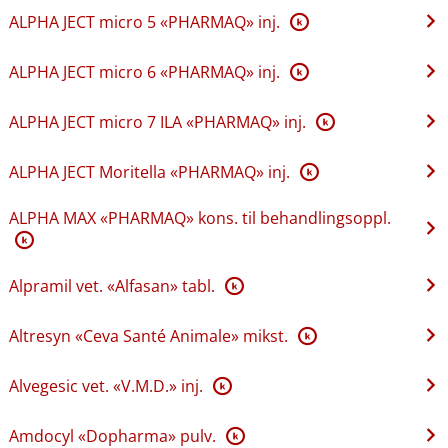
ALPHA JECT micro 5 «PHARMAQ» inj.
K
ALPHA JECT micro 6 «PHARMAQ» inj.
K
ALPHA JECT micro 7 ILA «PHARMAQ» inj.
K
ALPHA JECT Moritella «PHARMAQ» inj.
K
ALPHA MAX «PHARMAQ» kons. til behandlingsoppl.
K
Alpramil vet. «Alfasan» tabl.
K
Altresyn «Ceva Santé Animale» mikst.
K
Alvegesic vet. «V.M.D.» inj.
K
Amdocyl «Dopharma» pulv.
K