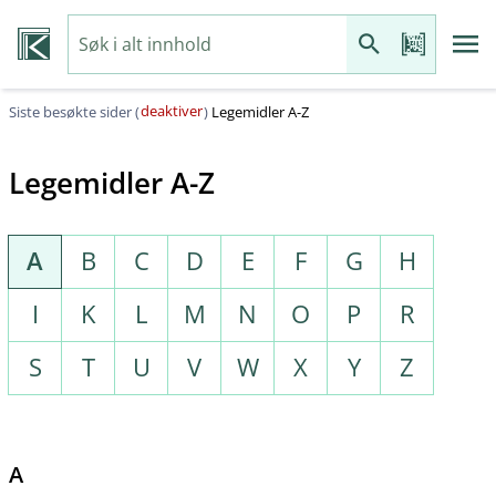
deaktiver
Siste besøkte sider (
)
Legemidler A-Z
Legemidler A-Z
A
B
C
D
E
F
G
H
I
K
L
M
N
O
P
R
S
T
U
V
W
X
Y
Z
A