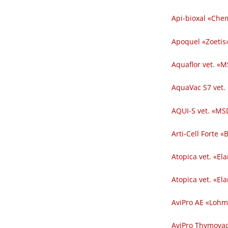
Api-bioxal «Chem
Apoquel «Zoetis»
Aquaflor vet. «M
AquaVac S7 vet.
AQUI-S vet. «MSD
Arti-Cell Forte 
Atopica vet. «El
Atopica vet. «El
AviPro AE «Lohm
AviPro Thymovac