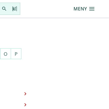
MENY
O
P