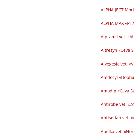
ALPHA JECT Mori
ALPHA MAX «PHA
Alpramil vet. «Al
Altresyn «Ceva 
Alvegesic vet. «V
Amdocyl «Dopha
Amodip «Ceva Sa
Antirobe vet. «Z
Antisedan vet. «
Apelka vet. «Nor