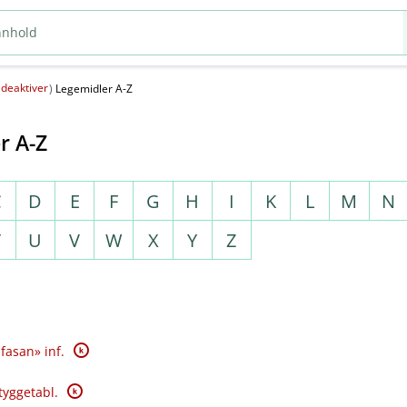
deaktiver
(
)
Legemidler A-Z
r A-Z
C
D
E
F
G
H
I
K
L
M
N
T
U
V
W
X
Y
Z
K
fasan» inf.
K
tyggetabl.