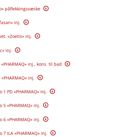
K
o» påflekkingsvæske
K
fasan» inj.
K
et. «Zoetis» inj.
K
c» inj.
K
 «PHARMAQ» inj., kons. til bad
K
0 «PHARMAQ» inj.
K
o 1 PD «PHARMAQ» inj.
K
o 5 «PHARMAQ» inj.
K
o 6 «PHARMAQ» inj.
K
o 7 ILA «PHARMAQ» inj.