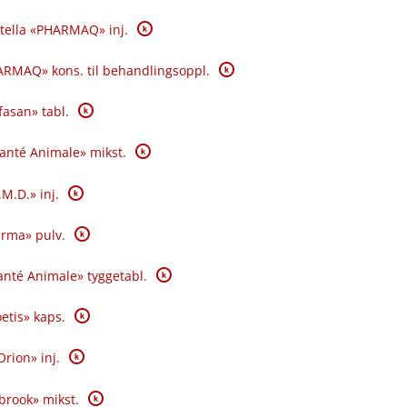
K
tella «PHARMAQ» inj.
K
RMAQ» kons. til behandlingsoppl.
K
fasan» tabl.
K
Santé Animale» mikst.
K
.M.D.» inj.
K
rma» pulv.
K
nté Animale» tyggetabl.
K
oetis» kaps.
K
Orion» inj.
K
brook» mikst.