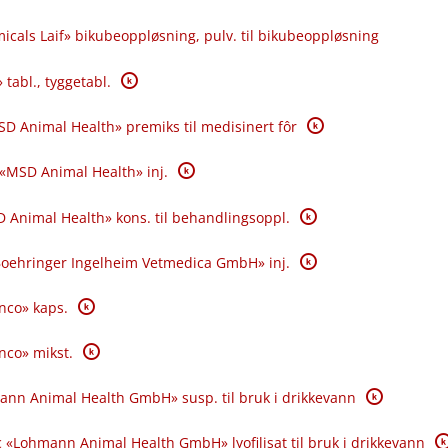
icals Laif» bikubeoppløsning, pulv. til bikubeoppløsning
K
 tabl., tyggetabl.
K
SD Animal Health» premiks til medisinert fôr
K
 «MSD Animal Health» inj.
K
 Animal Health» kons. til behandlingsoppl.
K
«Boehringer Ingelheim Vetmedica GmbH» inj.
K
anco» kaps.
K
anco» mikst.
K
ann Animal Health GmbH» susp. til bruk i drikkevann
K
 «Lohmann Animal Health GmbH» lyofilisat til bruk i drikkevann