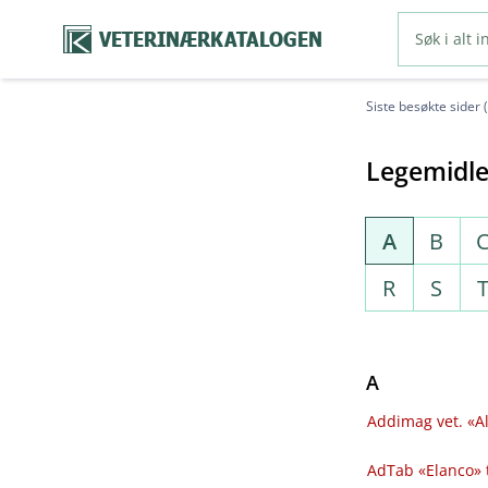
VETERINÆRKATALOGEN
Siste besøkte sider 
Legemidle
A
B
R
S
A
Addimag vet. «Al
AdTab «Elanco» 