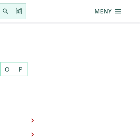
MENY
O
P