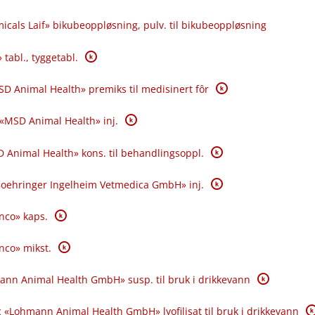
icals Laif» bikubeoppløsning, pulv. til bikubeoppløsning
K
 tabl., tyggetabl.
K
SD Animal Health» premiks til medisinert fôr
K
 «MSD Animal Health» inj.
K
 Animal Health» kons. til behandlingsoppl.
K
«Boehringer Ingelheim Vetmedica GmbH» inj.
K
anco» kaps.
K
anco» mikst.
K
ann Animal Health GmbH» susp. til bruk i drikkevann
K
 «Lohmann Animal Health GmbH» lyofilisat til bruk i drikkevann