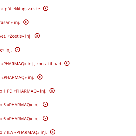
K
o» påflekkingsvæske
K
fasan» inj.
K
et. «Zoetis» inj.
K
c» inj.
K
 «PHARMAQ» inj., kons. til bad
K
0 «PHARMAQ» inj.
K
o 1 PD «PHARMAQ» inj.
K
o 5 «PHARMAQ» inj.
K
o 6 «PHARMAQ» inj.
K
o 7 ILA «PHARMAQ» inj.