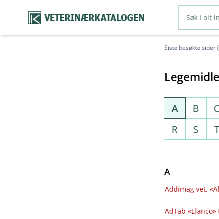
VETERINÆRKATALOGEN
Siste besøkte sider 
Legemidle
A
B
R
S
A
Addimag vet. «Al
AdTab «Elanco» 