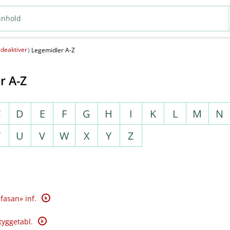
deaktiver
(
)
Legemidler A-Z
r A-Z
C
D
E
F
G
H
I
K
L
M
N
T
U
V
W
X
Y
Z
K
fasan» inf.
K
tyggetabl.