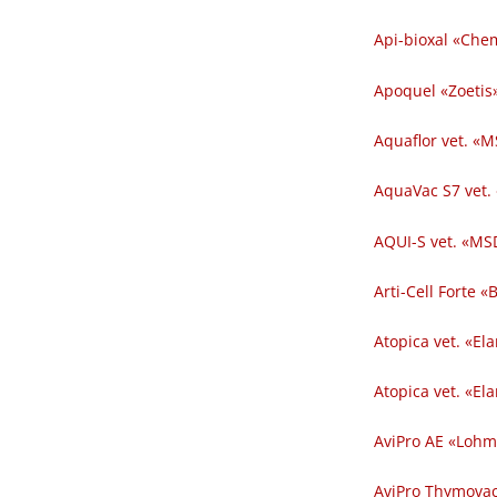
Api-bioxal «Chem
Apoquel «Zoetis»
Aquaflor vet. «M
AquaVac S7 vet.
AQUI-S vet. «MSD
Arti-Cell Forte 
Atopica vet. «El
Atopica vet. «El
AviPro AE «Lohm
AviPro Thymovac