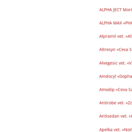
ALPHA JECT Mori
ALPHA MAX «PHA
Alpramil vet. «Al
Altresyn «Ceva 
Alvegesic vet. «V
Amdocyl «Dopha
Amodip «Ceva Sa
Antirobe vet. «Z
Antisedan vet. «
Apelka vet. «Nor