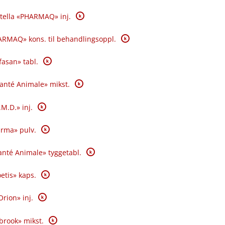
K
tella «PHARMAQ» inj.
K
RMAQ» kons. til behandlingsoppl.
K
fasan» tabl.
K
Santé Animale» mikst.
K
.M.D.» inj.
K
rma» pulv.
K
nté Animale» tyggetabl.
K
oetis» kaps.
K
Orion» inj.
K
brook» mikst.