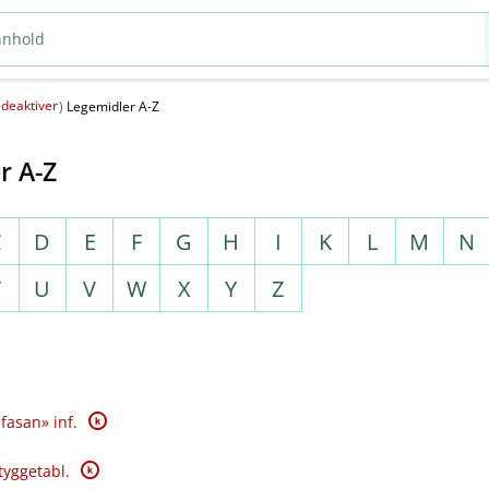
deaktiver
(
)
Legemidler A-Z
r A-Z
C
D
E
F
G
H
I
K
L
M
N
T
U
V
W
X
Y
Z
K
fasan» inf.
K
tyggetabl.