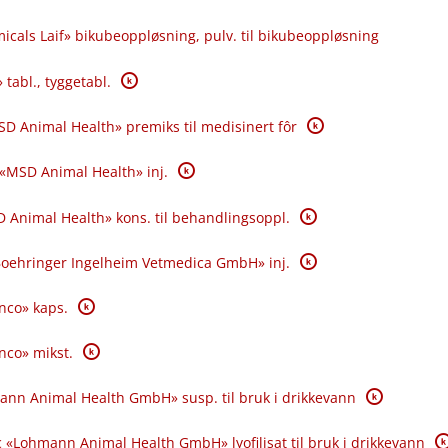
icals Laif» bikubeoppløsning, pulv. til bikubeoppløsning
K
 tabl., tyggetabl.
K
SD Animal Health» premiks til medisinert fôr
K
 «MSD Animal Health» inj.
K
 Animal Health» kons. til behandlingsoppl.
K
«Boehringer Ingelheim Vetmedica GmbH» inj.
K
anco» kaps.
K
anco» mikst.
K
ann Animal Health GmbH» susp. til bruk i drikkevann
K
 «Lohmann Animal Health GmbH» lyofilisat til bruk i drikkevann