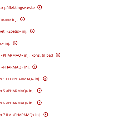
K
o» påflekkingsvæske
K
fasan» inj.
K
et. «Zoetis» inj.
K
c» inj.
K
 «PHARMAQ» inj., kons. til bad
K
0 «PHARMAQ» inj.
K
o 1 PD «PHARMAQ» inj.
K
o 5 «PHARMAQ» inj.
K
o 6 «PHARMAQ» inj.
K
o 7 ILA «PHARMAQ» inj.