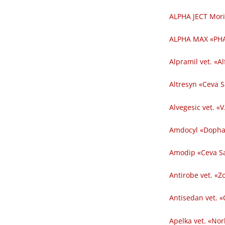
ALPHA JECT Mori
ALPHA MAX «PHA
Alpramil vet. «Al
Altresyn «Ceva 
Alvegesic vet. «V
Amdocyl «Dopha
Amodip «Ceva Sa
Antirobe vet. «Z
Antisedan vet. «
Apelka vet. «Nor