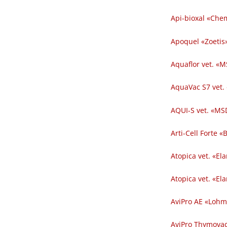
Api-bioxal «Chem
Apoquel «Zoetis»
Aquaflor vet. «M
AquaVac S7 vet.
AQUI-S vet. «MSD
Arti-Cell Forte 
Atopica vet. «El
Atopica vet. «El
AviPro AE «Lohm
AviPro Thymovac