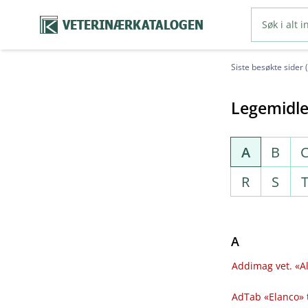
VETERINÆRKATALOGEN
Siste besøkte sider 
Legemidle
A
B
R
S
A
Addimag vet. «Al
AdTab «Elanco» 