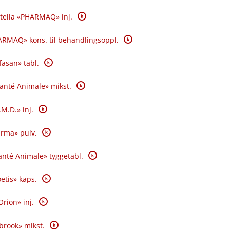
K
tella «PHARMAQ» inj.
K
RMAQ» kons. til behandlingsoppl.
K
fasan» tabl.
K
Santé Animale» mikst.
K
.M.D.» inj.
K
rma» pulv.
K
nté Animale» tyggetabl.
K
oetis» kaps.
K
Orion» inj.
K
brook» mikst.