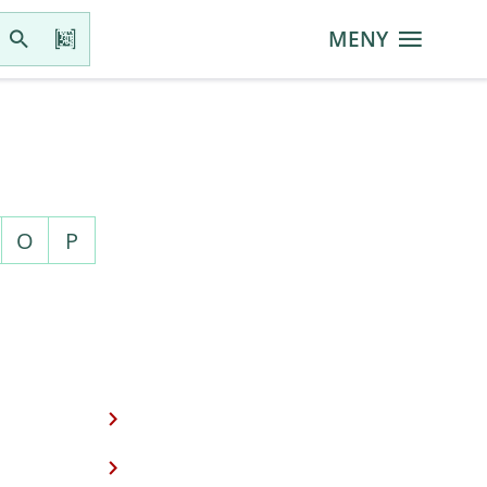
MENY
O
P