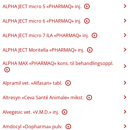
ALPHA JECT micro 5 «PHARMAQ» inj.
K
ALPHA JECT micro 6 «PHARMAQ» inj.
K
ALPHA JECT micro 7 ILA «PHARMAQ» inj.
K
ALPHA JECT Moritella «PHARMAQ» inj.
K
ALPHA MAX «PHARMAQ» kons. til behandlingsoppl.
K
Alpramil vet. «Alfasan» tabl.
K
Altresyn «Ceva Santé Animale» mikst.
K
Alvegesic vet. «V.M.D.» inj.
K
Amdocyl «Dopharma» pulv.
K