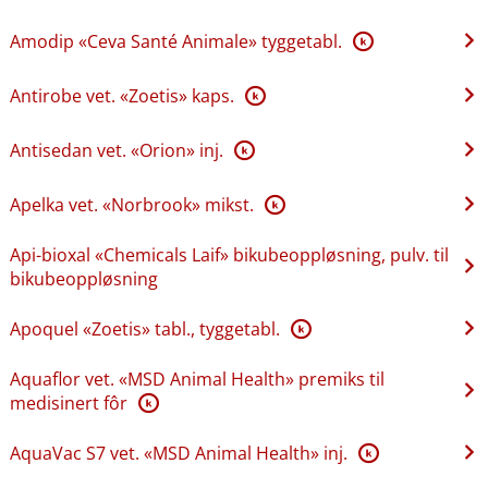
Amodip «Ceva Santé Animale» tyggetabl.
K
Antirobe vet. «Zoetis» kaps.
K
Antisedan vet. «Orion» inj.
K
Apelka vet. «Norbrook» mikst.
K
Api-bioxal «Chemicals Laif» bikubeoppløsning, pulv. til
bikubeoppløsning
Apoquel «Zoetis» tabl., tyggetabl.
K
Aquaflor vet. «MSD Animal Health» premiks til
medisinert fôr
K
AquaVac S7 vet. «MSD Animal Health» inj.
K