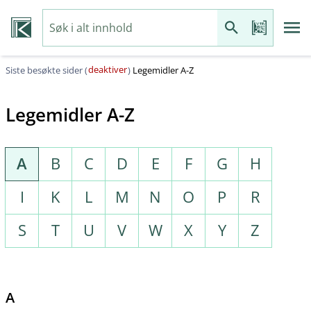
deaktiver
Siste besøkte sider (
)
Legemidler A-Z
Legemidler A-Z
A
B
C
D
E
F
G
H
I
K
L
M
N
O
P
R
S
T
U
V
W
X
Y
Z
A