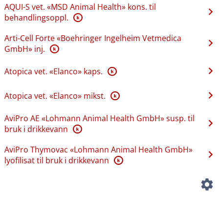
AQUI-S vet. «MSD Animal Health» kons. til
behandlingsoppl.
K
Arti-Cell Forte «Boehringer Ingelheim Vetmedica
GmbH» inj.
K
Atopica vet. «Elanco» kaps.
K
Atopica vet. «Elanco» mikst.
K
AviPro AE «Lohmann Animal Health GmbH» susp. til
bruk i drikkevann
K
AviPro Thymovac «Lohmann Animal Health GmbH»
lyofilisat til bruk i drikkevann
K