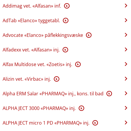
Addimag vet. «Alfasan» inf.
K
AdTab «Elanco» tyggetabl.
K
Advocate «Elanco» påflekkingsvæske
K
Alfadexx vet. «Alfasan» inj.
K
Alfax Multidose vet. «Zoetis» inj.
K
Alizin vet. «Virbac» inj.
K
Alpha ERM Salar «PHARMAQ» inj., kons. til bad
K
ALPHA JECT 3000 «PHARMAQ» inj.
K
ALPHA JECT micro 1 PD «PHARMAQ» inj.
K