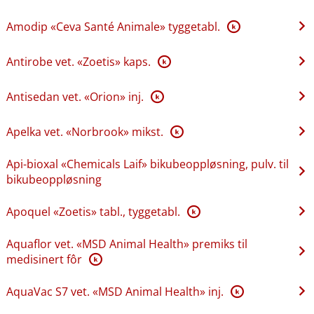
Amodip «Ceva Santé Animale» tyggetabl.
K
Antirobe vet. «Zoetis» kaps.
K
Antisedan vet. «Orion» inj.
K
Apelka vet. «Norbrook» mikst.
K
Api-bioxal «Chemicals Laif» bikubeoppløsning, pulv. til
bikubeoppløsning
Apoquel «Zoetis» tabl., tyggetabl.
K
Aquaflor vet. «MSD Animal Health» premiks til
medisinert fôr
K
AquaVac S7 vet. «MSD Animal Health» inj.
K