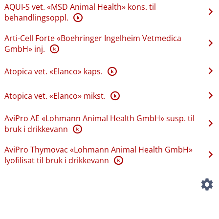
AQUI-S vet. «MSD Animal Health» kons. til
behandlingsoppl.
K
Arti-Cell Forte «Boehringer Ingelheim Vetmedica
GmbH» inj.
K
Atopica vet. «Elanco» kaps.
K
Atopica vet. «Elanco» mikst.
K
AviPro AE «Lohmann Animal Health GmbH» susp. til
bruk i drikkevann
K
AviPro Thymovac «Lohmann Animal Health GmbH»
lyofilisat til bruk i drikkevann
K