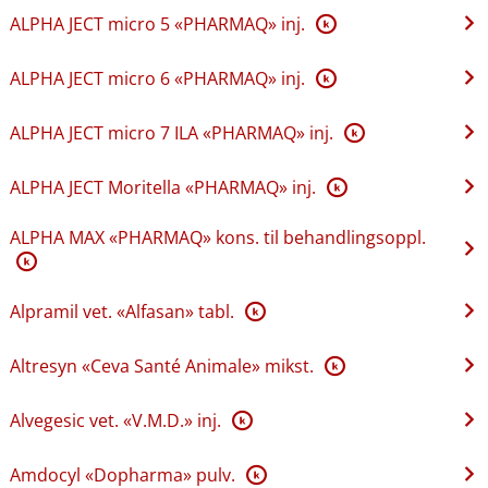
ALPHA JECT micro 5 «PHARMAQ» inj.
K
ALPHA JECT micro 6 «PHARMAQ» inj.
K
ALPHA JECT micro 7 ILA «PHARMAQ» inj.
K
ALPHA JECT Moritella «PHARMAQ» inj.
K
ALPHA MAX «PHARMAQ» kons. til behandlingsoppl.
K
Alpramil vet. «Alfasan» tabl.
K
Altresyn «Ceva Santé Animale» mikst.
K
Alvegesic vet. «V.M.D.» inj.
K
Amdocyl «Dopharma» pulv.
K