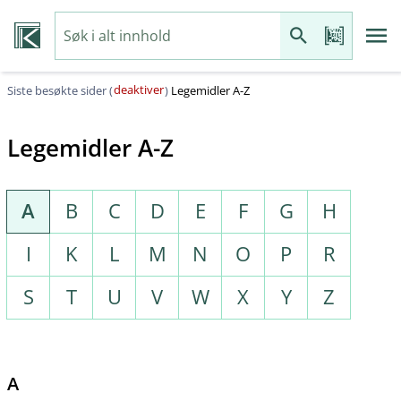
deaktiver
Siste besøkte sider (
)
Legemidler A-Z
Legemidler A-Z
A
B
C
D
E
F
G
H
I
K
L
M
N
O
P
R
S
T
U
V
W
X
Y
Z
A