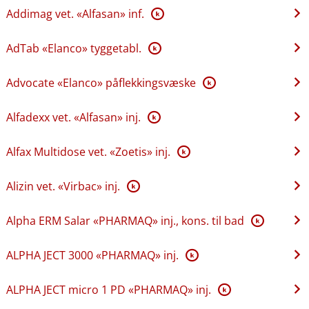
Addimag vet. «Alfasan» inf.
K
AdTab «Elanco» tyggetabl.
K
Advocate «Elanco» påflekkingsvæske
K
Alfadexx vet. «Alfasan» inj.
K
Alfax Multidose vet. «Zoetis» inj.
K
Alizin vet. «Virbac» inj.
K
Alpha ERM Salar «PHARMAQ» inj., kons. til bad
K
ALPHA JECT 3000 «PHARMAQ» inj.
K
ALPHA JECT micro 1 PD «PHARMAQ» inj.
K