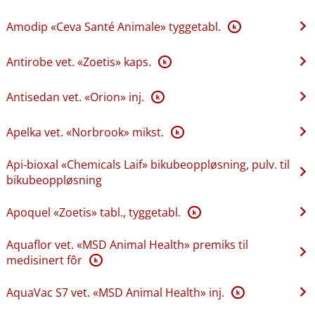
Amodip «Ceva Santé Animale» tyggetabl.
K
Antirobe vet. «Zoetis» kaps.
K
Antisedan vet. «Orion» inj.
K
Apelka vet. «Norbrook» mikst.
K
Api-bioxal «Chemicals Laif» bikubeoppløsning, pulv. til
bikubeoppløsning
Apoquel «Zoetis» tabl., tyggetabl.
K
Aquaflor vet. «MSD Animal Health» premiks til
medisinert fôr
K
AquaVac S7 vet. «MSD Animal Health» inj.
K