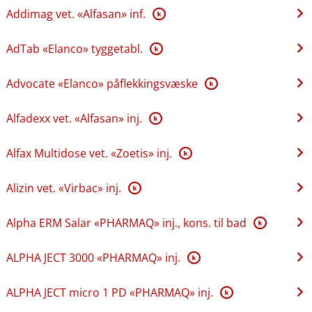
Addimag vet. «Alfasan» inf.
K
AdTab «Elanco» tyggetabl.
K
Advocate «Elanco» påflekkingsvæske
K
Alfadexx vet. «Alfasan» inj.
K
Alfax Multidose vet. «Zoetis» inj.
K
Alizin vet. «Virbac» inj.
K
Alpha ERM Salar «PHARMAQ» inj., kons. til bad
K
ALPHA JECT 3000 «PHARMAQ» inj.
K
ALPHA JECT micro 1 PD «PHARMAQ» inj.
K