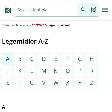
deaktiver
Siste besøkte sider (
)
Legemidler A-Z
Legemidler A-Z
A
B
C
D
E
F
G
H
I
K
L
M
N
O
P
R
S
T
U
V
W
X
Y
Z
A