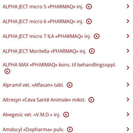
ALPHA JECT micro 5 «PHARMAQ» inj.
K
ALPHA JECT micro 6 «PHARMAQ» inj.
K
ALPHA JECT micro 7 ILA «PHARMAQ» inj.
K
ALPHA JECT Moritella «PHARMAQ» inj.
K
ALPHA MAX «PHARMAQ» kons. til behandlingsoppl.
K
Alpramil vet. «Alfasan» tabl.
K
Altresyn «Ceva Santé Animale» mikst.
K
Alvegesic vet. «V.M.D.» inj.
K
Amdocyl «Dopharma» pulv.
K