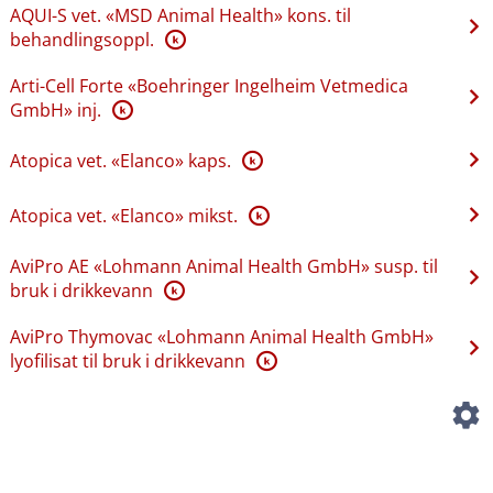
AQUI-S vet. «MSD Animal Health» kons. til
behandlingsoppl.
K
Arti-Cell Forte «Boehringer Ingelheim Vetmedica
GmbH» inj.
K
Atopica vet. «Elanco» kaps.
K
Atopica vet. «Elanco» mikst.
K
AviPro AE «Lohmann Animal Health GmbH» susp. til
bruk i drikkevann
K
AviPro Thymovac «Lohmann Animal Health GmbH»
lyofilisat til bruk i drikkevann
K