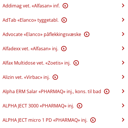
Addimag vet. «Alfasan» inf.
K
AdTab «Elanco» tyggetabl.
K
Advocate «Elanco» påflekkingsvæske
K
Alfadexx vet. «Alfasan» inj.
K
Alfax Multidose vet. «Zoetis» inj.
K
Alizin vet. «Virbac» inj.
K
Alpha ERM Salar «PHARMAQ» inj., kons. til bad
K
ALPHA JECT 3000 «PHARMAQ» inj.
K
ALPHA JECT micro 1 PD «PHARMAQ» inj.
K