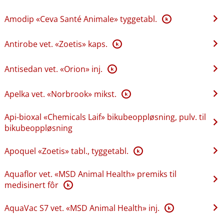
Amodip «Ceva Santé Animale» tyggetabl.
K
Antirobe vet. «Zoetis» kaps.
K
Antisedan vet. «Orion» inj.
K
Apelka vet. «Norbrook» mikst.
K
Api-bioxal «Chemicals Laif» bikubeoppløsning, pulv. til
bikubeoppløsning
Apoquel «Zoetis» tabl., tyggetabl.
K
Aquaflor vet. «MSD Animal Health» premiks til
medisinert fôr
K
AquaVac S7 vet. «MSD Animal Health» inj.
K