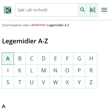
deaktiver
Siste besøkte sider (
)
Legemidler A-Z
Legemidler A-Z
A
B
C
D
E
F
G
H
I
K
L
M
N
O
P
R
S
T
U
V
W
X
Y
Z
A