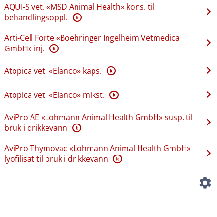
AQUI-S vet. «MSD Animal Health» kons. til
behandlingsoppl.
K
Arti-Cell Forte «Boehringer Ingelheim Vetmedica
GmbH» inj.
K
Atopica vet. «Elanco» kaps.
K
Atopica vet. «Elanco» mikst.
K
AviPro AE «Lohmann Animal Health GmbH» susp. til
bruk i drikkevann
K
AviPro Thymovac «Lohmann Animal Health GmbH»
lyofilisat til bruk i drikkevann
K