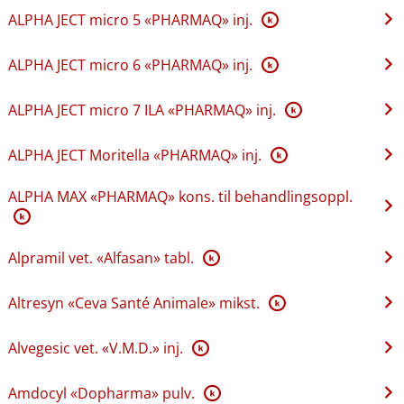
ALPHA JECT micro 5 «PHARMAQ» inj.
K
ALPHA JECT micro 6 «PHARMAQ» inj.
K
ALPHA JECT micro 7 ILA «PHARMAQ» inj.
K
ALPHA JECT Moritella «PHARMAQ» inj.
K
ALPHA MAX «PHARMAQ» kons. til behandlingsoppl.
K
Alpramil vet. «Alfasan» tabl.
K
Altresyn «Ceva Santé Animale» mikst.
K
Alvegesic vet. «V.M.D.» inj.
K
Amdocyl «Dopharma» pulv.
K