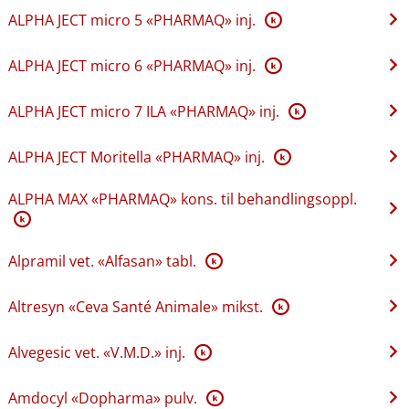
ALPHA JECT micro 5 «PHARMAQ» inj.
K
ALPHA JECT micro 6 «PHARMAQ» inj.
K
ALPHA JECT micro 7 ILA «PHARMAQ» inj.
K
ALPHA JECT Moritella «PHARMAQ» inj.
K
ALPHA MAX «PHARMAQ» kons. til behandlingsoppl.
K
Alpramil vet. «Alfasan» tabl.
K
Altresyn «Ceva Santé Animale» mikst.
K
Alvegesic vet. «V.M.D.» inj.
K
Amdocyl «Dopharma» pulv.
K