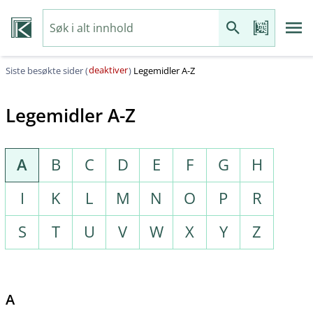
deaktiver
Siste besøkte sider (
)
Legemidler A-Z
Legemidler A-Z
A
B
C
D
E
F
G
H
I
K
L
M
N
O
P
R
S
T
U
V
W
X
Y
Z
A