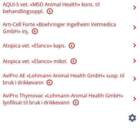
AQUI-S vet. «MSD Animal Health» kons. til
behandlingsoppl.
K
Arti-Cell Forte «Boehringer Ingelheim Vetmedica
GmbH» inj.
K
Atopica vet. «Elanco» kaps.
K
Atopica vet. «Elanco» mikst.
K
AviPro AE «Lohmann Animal Health GmbH» susp. til
bruk i drikkevann
K
AviPro Thymovac «Lohmann Animal Health GmbH»
lyofilisat til bruk i drikkevann
K