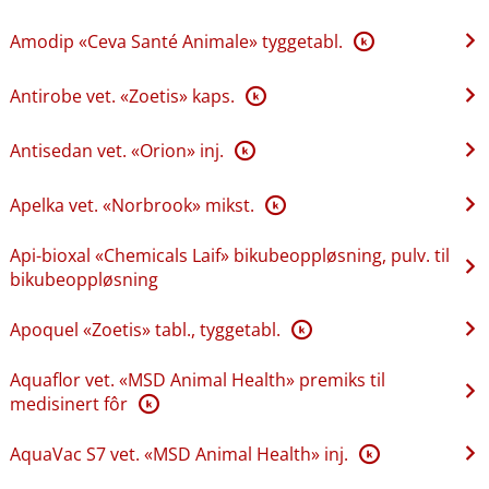
Amodip «Ceva Santé Animale» tyggetabl.
K
Antirobe vet. «Zoetis» kaps.
K
Antisedan vet. «Orion» inj.
K
Apelka vet. «Norbrook» mikst.
K
Api-bioxal «Chemicals Laif» bikubeoppløsning, pulv. til
bikubeoppløsning
Apoquel «Zoetis» tabl., tyggetabl.
K
Aquaflor vet. «MSD Animal Health» premiks til
medisinert fôr
K
AquaVac S7 vet. «MSD Animal Health» inj.
K