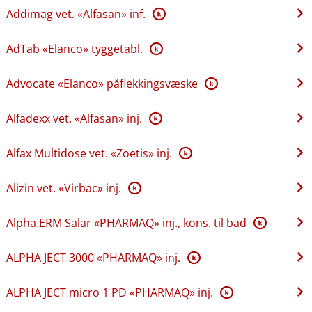
Addimag vet. «Alfasan» inf.
K
AdTab «Elanco» tyggetabl.
K
Advocate «Elanco» påflekkingsvæske
K
Alfadexx vet. «Alfasan» inj.
K
Alfax Multidose vet. «Zoetis» inj.
K
Alizin vet. «Virbac» inj.
K
Alpha ERM Salar «PHARMAQ» inj., kons. til bad
K
ALPHA JECT 3000 «PHARMAQ» inj.
K
ALPHA JECT micro 1 PD «PHARMAQ» inj.
K