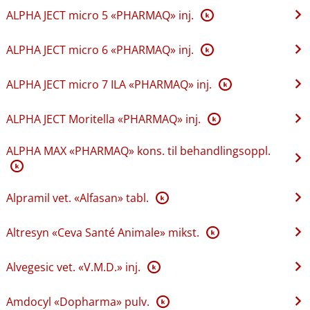
ALPHA JECT micro 5 «PHARMAQ» inj.
K
ALPHA JECT micro 6 «PHARMAQ» inj.
K
ALPHA JECT micro 7 ILA «PHARMAQ» inj.
K
ALPHA JECT Moritella «PHARMAQ» inj.
K
ALPHA MAX «PHARMAQ» kons. til behandlingsoppl.
K
Alpramil vet. «Alfasan» tabl.
K
Altresyn «Ceva Santé Animale» mikst.
K
Alvegesic vet. «V.M.D.» inj.
K
Amdocyl «Dopharma» pulv.
K