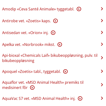
Amodip «Ceva Santé Animale» tyggetabl.
K
Antirobe vet. «Zoetis» kaps.
K
Antisedan vet. «Orion» inj.
K
Apelka vet. «Norbrook» mikst.
K
Api-bioxal «Chemicals Laif» bikubeoppløsning, pulv. til
bikubeoppløsning
Apoquel «Zoetis» tabl., tyggetabl.
K
Aquaflor vet. «MSD Animal Health» premiks til
medisinert fôr
K
AquaVac S7 vet. «MSD Animal Health» inj.
K