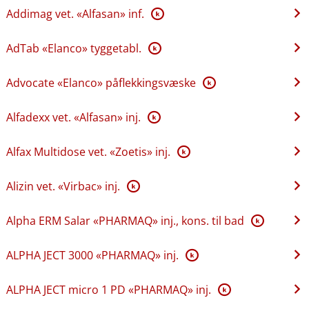
Addimag vet. «Alfasan» inf.
K
AdTab «Elanco» tyggetabl.
K
Advocate «Elanco» påflekkingsvæske
K
Alfadexx vet. «Alfasan» inj.
K
Alfax Multidose vet. «Zoetis» inj.
K
Alizin vet. «Virbac» inj.
K
Alpha ERM Salar «PHARMAQ» inj., kons. til bad
K
ALPHA JECT 3000 «PHARMAQ» inj.
K
ALPHA JECT micro 1 PD «PHARMAQ» inj.
K