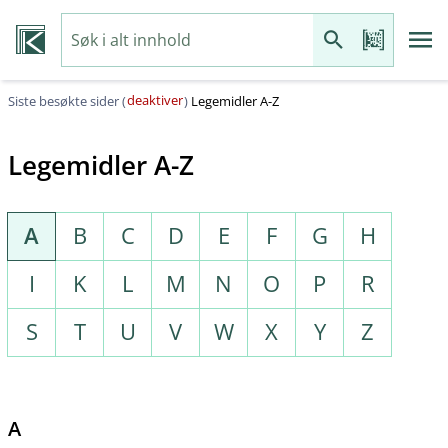
deaktiver
Siste besøkte sider (
)
Legemidler A-Z
Legemidler A-Z
A
B
C
D
E
F
G
H
I
K
L
M
N
O
P
R
S
T
U
V
W
X
Y
Z
A