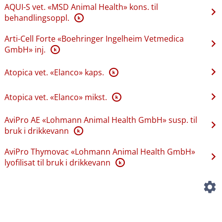
AQUI-S vet. «MSD Animal Health» kons. til
behandlingsoppl.
K
Arti-Cell Forte «Boehringer Ingelheim Vetmedica
GmbH» inj.
K
Atopica vet. «Elanco» kaps.
K
Atopica vet. «Elanco» mikst.
K
AviPro AE «Lohmann Animal Health GmbH» susp. til
bruk i drikkevann
K
AviPro Thymovac «Lohmann Animal Health GmbH»
lyofilisat til bruk i drikkevann
K