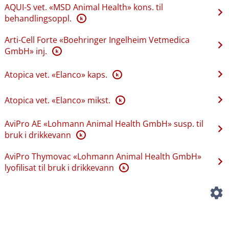
AQUI-S vet. «MSD Animal Health» kons. til
behandlingsoppl.
K
Arti-Cell Forte «Boehringer Ingelheim Vetmedica
GmbH» inj.
K
Atopica vet. «Elanco» kaps.
K
Atopica vet. «Elanco» mikst.
K
AviPro AE «Lohmann Animal Health GmbH» susp. til
bruk i drikkevann
K
AviPro Thymovac «Lohmann Animal Health GmbH»
lyofilisat til bruk i drikkevann
K