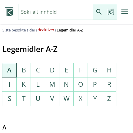
deaktiver
Siste besøkte sider (
)
Legemidler A-Z
Legemidler A-Z
A
B
C
D
E
F
G
H
I
K
L
M
N
O
P
R
S
T
U
V
W
X
Y
Z
A