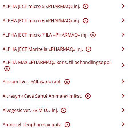
ALPHA JECT micro 5 «PHARMAQ» inj.
K
ALPHA JECT micro 6 «PHARMAQ» inj.
K
ALPHA JECT micro 7 ILA «PHARMAQ» inj.
K
ALPHA JECT Moritella «PHARMAQ» inj.
K
ALPHA MAX «PHARMAQ» kons. til behandlingsoppl.
K
Alpramil vet. «Alfasan» tabl.
K
Altresyn «Ceva Santé Animale» mikst.
K
Alvegesic vet. «V.M.D.» inj.
K
Amdocyl «Dopharma» pulv.
K