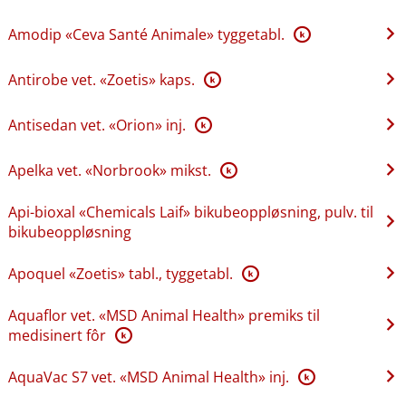
Amodip «Ceva Santé Animale» tyggetabl.
K
Antirobe vet. «Zoetis» kaps.
K
Antisedan vet. «Orion» inj.
K
Apelka vet. «Norbrook» mikst.
K
Api-bioxal «Chemicals Laif» bikubeoppløsning, pulv. til
bikubeoppløsning
Apoquel «Zoetis» tabl., tyggetabl.
K
Aquaflor vet. «MSD Animal Health» premiks til
medisinert fôr
K
AquaVac S7 vet. «MSD Animal Health» inj.
K