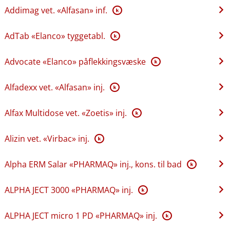
Addimag vet. «Alfasan» inf.
K
AdTab «Elanco» tyggetabl.
K
Advocate «Elanco» påflekkingsvæske
K
Alfadexx vet. «Alfasan» inj.
K
Alfax Multidose vet. «Zoetis» inj.
K
Alizin vet. «Virbac» inj.
K
Alpha ERM Salar «PHARMAQ» inj., kons. til bad
K
ALPHA JECT 3000 «PHARMAQ» inj.
K
ALPHA JECT micro 1 PD «PHARMAQ» inj.
K