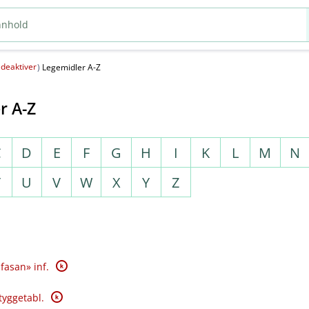
deaktiver
(
)
Legemidler A-Z
r A-Z
C
D
E
F
G
H
I
K
L
M
N
T
U
V
W
X
Y
Z
K
fasan» inf.
K
tyggetabl.