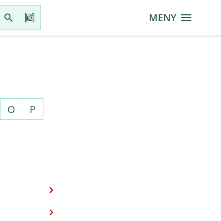
MENY
O
P