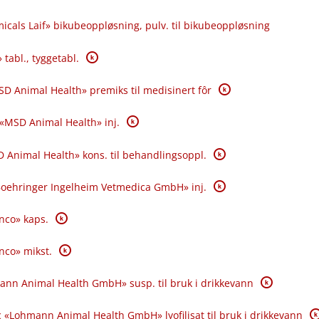
icals Laif» bikubeoppløsning, pulv. til bikubeoppløsning
K
 tabl., tyggetabl.
K
SD Animal Health» premiks til medisinert fôr
K
 «MSD Animal Health» inj.
K
 Animal Health» kons. til behandlingsoppl.
K
«Boehringer Ingelheim Vetmedica GmbH» inj.
K
anco» kaps.
K
anco» mikst.
K
ann Animal Health GmbH» susp. til bruk i drikkevann
K
 «Lohmann Animal Health GmbH» lyofilisat til bruk i drikkevann