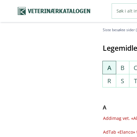
VETERINÆRKATALOGEN
Siste besøkte sider 
Legemidle
A
B
R
S
A
Addimag vet. «Al
AdTab «Elanco» 