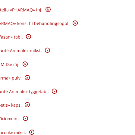
K
tella «PHARMAQ» inj.
K
RMAQ» kons. til behandlingsoppl.
K
fasan» tabl.
K
Santé Animale» mikst.
K
.M.D.» inj.
K
rma» pulv.
K
nté Animale» tyggetabl.
K
oetis» kaps.
K
Orion» inj.
K
brook» mikst.