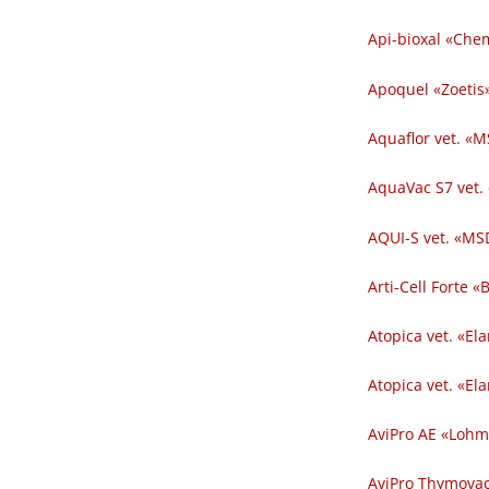
Api-bioxal «Chem
Apoquel «Zoetis»
Aquaflor vet. «M
AquaVac S7 vet.
AQUI-S vet. «MSD
Arti-Cell Forte 
Atopica vet. «El
Atopica vet. «El
AviPro AE «Lohm
AviPro Thymovac