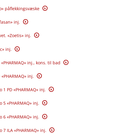
K
o» påflekkingsvæske
K
fasan» inj.
K
et. «Zoetis» inj.
K
c» inj.
K
 «PHARMAQ» inj., kons. til bad
K
0 «PHARMAQ» inj.
K
o 1 PD «PHARMAQ» inj.
K
o 5 «PHARMAQ» inj.
K
o 6 «PHARMAQ» inj.
K
o 7 ILA «PHARMAQ» inj.