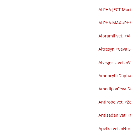
ALPHA JECT Mori
ALPHA MAX «PHA
Alpramil vet. «Al
Altresyn «Ceva 
Alvegesic vet. «V
Amdocyl «Dopha
Amodip «Ceva Sa
Antirobe vet. «Z
Antisedan vet. «
Apelka vet. «Nor