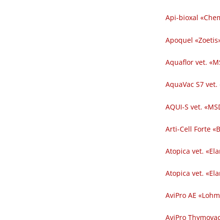
Api-bioxal «Chem
Apoquel «Zoetis»
Aquaflor vet. «M
AquaVac S7 vet.
AQUI-S vet. «MSD
Arti-Cell Forte 
Atopica vet. «El
Atopica vet. «El
AviPro AE «Lohm
AviPro Thymovac