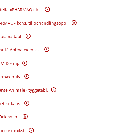
K
tella «PHARMAQ» inj.
K
RMAQ» kons. til behandlingsoppl.
K
fasan» tabl.
K
Santé Animale» mikst.
K
.M.D.» inj.
K
rma» pulv.
K
nté Animale» tyggetabl.
K
oetis» kaps.
K
Orion» inj.
K
brook» mikst.