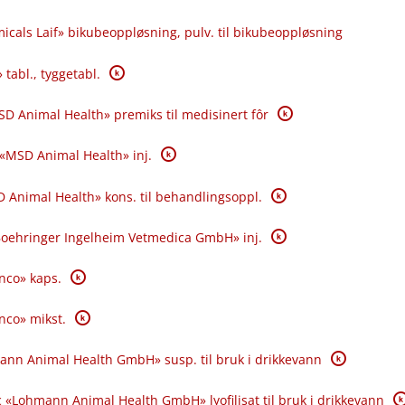
icals Laif» bikubeoppløsning, pulv. til bikubeoppløsning
K
 tabl., tyggetabl.
K
SD Animal Health» premiks til medisinert fôr
K
 «MSD Animal Health» inj.
K
 Animal Health» kons. til behandlingsoppl.
K
«Boehringer Ingelheim Vetmedica GmbH» inj.
K
anco» kaps.
K
anco» mikst.
K
ann Animal Health GmbH» susp. til bruk i drikkevann
K
 «Lohmann Animal Health GmbH» lyofilisat til bruk i drikkevann