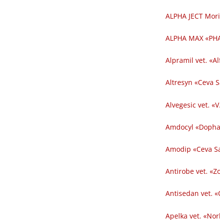
ALPHA JECT Mori
ALPHA MAX «PHA
Alpramil vet. «Al
Altresyn «Ceva 
Alvegesic vet. «V
Amdocyl «Dopha
Amodip «Ceva Sa
Antirobe vet. «Z
Antisedan vet. «
Apelka vet. «Nor