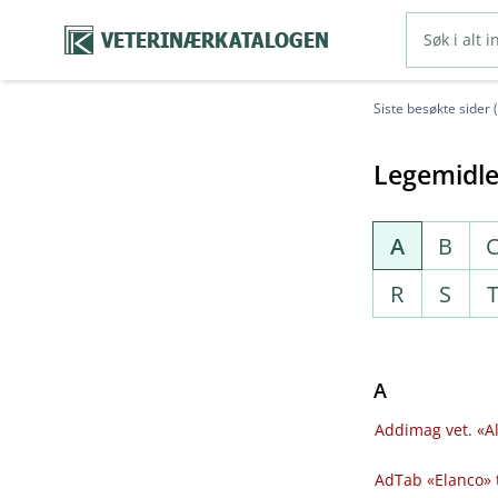
VETERINÆRKATALOGEN
Siste besøkte sider 
Legemidle
A
B
R
S
A
Addimag vet. «Al
AdTab «Elanco» 