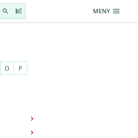
MENY
O
P