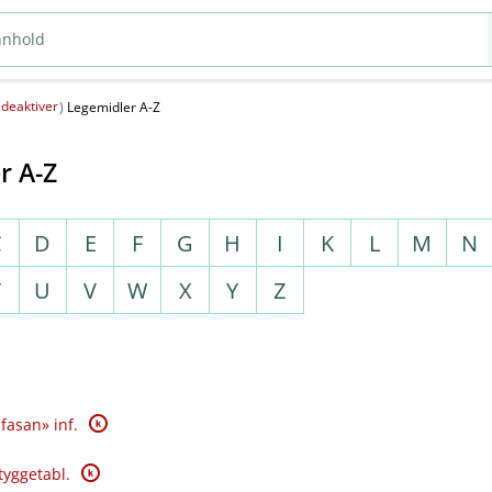
deaktiver
(
)
Legemidler A-Z
r A-Z
C
D
E
F
G
H
I
K
L
M
N
T
U
V
W
X
Y
Z
K
fasan» inf.
K
tyggetabl.