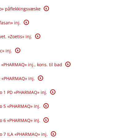
K
o» påflekkingsvæske
K
fasan» inj.
K
et. «Zoetis» inj.
K
c» inj.
K
 «PHARMAQ» inj., kons. til bad
K
0 «PHARMAQ» inj.
K
o 1 PD «PHARMAQ» inj.
K
o 5 «PHARMAQ» inj.
K
o 6 «PHARMAQ» inj.
K
o 7 ILA «PHARMAQ» inj.