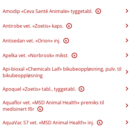
Amodip «Ceva Santé Animale» tyggetabl.
K
Antirobe vet. «Zoetis» kaps.
K
Antisedan vet. «Orion» inj.
K
Apelka vet. «Norbrook» mikst.
K
Api-bioxal «Chemicals Laif» bikubeoppløsning, pulv. til
bikubeoppløsning
Apoquel «Zoetis» tabl., tyggetabl.
K
Aquaflor vet. «MSD Animal Health» premiks til
medisinert fôr
K
AquaVac S7 vet. «MSD Animal Health» inj.
K