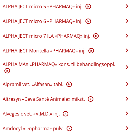
ALPHA JECT micro 5 «PHARMAQ» inj.
K
ALPHA JECT micro 6 «PHARMAQ» inj.
K
ALPHA JECT micro 7 ILA «PHARMAQ» inj.
K
ALPHA JECT Moritella «PHARMAQ» inj.
K
ALPHA MAX «PHARMAQ» kons. til behandlingsoppl.
K
Alpramil vet. «Alfasan» tabl.
K
Altresyn «Ceva Santé Animale» mikst.
K
Alvegesic vet. «V.M.D.» inj.
K
Amdocyl «Dopharma» pulv.
K