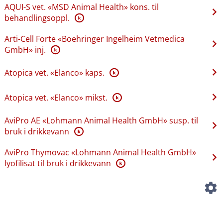
AQUI-S vet. «MSD Animal Health» kons. til
behandlingsoppl.
K
Arti-Cell Forte «Boehringer Ingelheim Vetmedica
GmbH» inj.
K
Atopica vet. «Elanco» kaps.
K
Atopica vet. «Elanco» mikst.
K
AviPro AE «Lohmann Animal Health GmbH» susp. til
bruk i drikkevann
K
AviPro Thymovac «Lohmann Animal Health GmbH»
lyofilisat til bruk i drikkevann
K