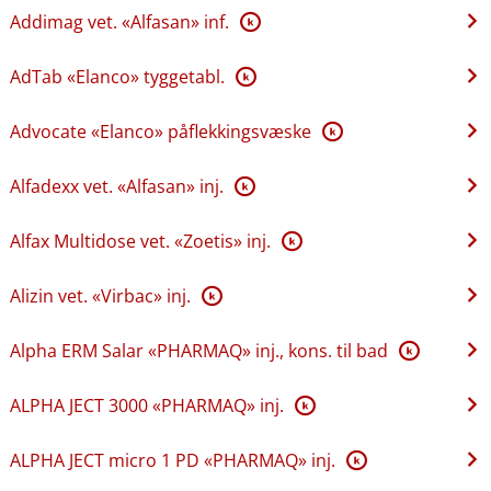
Addimag vet. «Alfasan» inf.
K
AdTab «Elanco» tyggetabl.
K
Advocate «Elanco» påflekkingsvæske
K
Alfadexx vet. «Alfasan» inj.
K
Alfax Multidose vet. «Zoetis» inj.
K
Alizin vet. «Virbac» inj.
K
Alpha ERM Salar «PHARMAQ» inj., kons. til bad
K
ALPHA JECT 3000 «PHARMAQ» inj.
K
ALPHA JECT micro 1 PD «PHARMAQ» inj.
K