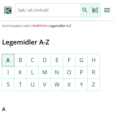
deaktiver
Siste besøkte sider (
)
Legemidler A-Z
Legemidler A-Z
A
B
C
D
E
F
G
H
I
K
L
M
N
O
P
R
S
T
U
V
W
X
Y
Z
A