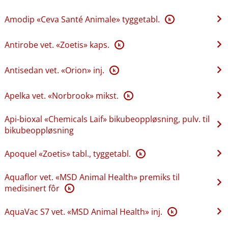
Amodip «Ceva Santé Animale» tyggetabl.
K
Antirobe vet. «Zoetis» kaps.
K
Antisedan vet. «Orion» inj.
K
Apelka vet. «Norbrook» mikst.
K
Api-bioxal «Chemicals Laif» bikubeoppløsning, pulv. til
bikubeoppløsning
Apoquel «Zoetis» tabl., tyggetabl.
K
Aquaflor vet. «MSD Animal Health» premiks til
medisinert fôr
K
AquaVac S7 vet. «MSD Animal Health» inj.
K