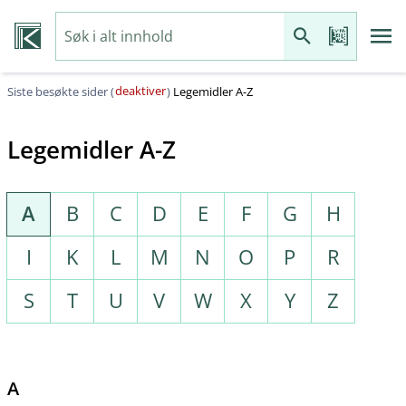
deaktiver
Siste besøkte sider (
)
Legemidler A-Z
Legemidler A-Z
A
B
C
D
E
F
G
H
I
K
L
M
N
O
P
R
S
T
U
V
W
X
Y
Z
A