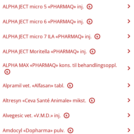
ALPHA JECT micro 5 «PHARMAQ» inj.
K
ALPHA JECT micro 6 «PHARMAQ» inj.
K
ALPHA JECT micro 7 ILA «PHARMAQ» inj.
K
ALPHA JECT Moritella «PHARMAQ» inj.
K
ALPHA MAX «PHARMAQ» kons. til behandlingsoppl.
K
Alpramil vet. «Alfasan» tabl.
K
Altresyn «Ceva Santé Animale» mikst.
K
Alvegesic vet. «V.M.D.» inj.
K
Amdocyl «Dopharma» pulv.
K