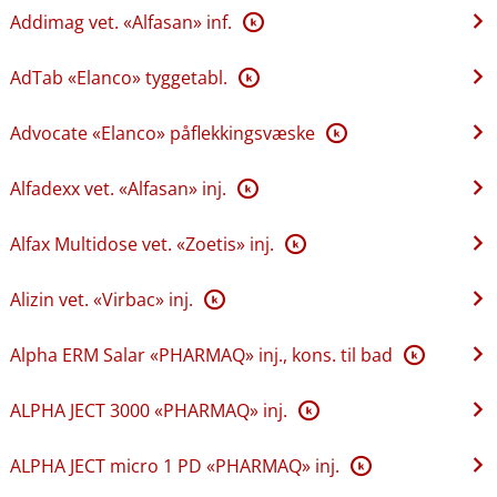
Addimag vet. «Alfasan» inf.
K
AdTab «Elanco» tyggetabl.
K
Advocate «Elanco» påflekkingsvæske
K
Alfadexx vet. «Alfasan» inj.
K
Alfax Multidose vet. «Zoetis» inj.
K
Alizin vet. «Virbac» inj.
K
Alpha ERM Salar «PHARMAQ» inj., kons. til bad
K
ALPHA JECT 3000 «PHARMAQ» inj.
K
ALPHA JECT micro 1 PD «PHARMAQ» inj.
K