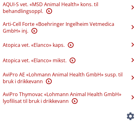
AQUI-S vet. «MSD Animal Health» kons. til
behandlingsoppl.
K
Arti-Cell Forte «Boehringer Ingelheim Vetmedica
GmbH» inj.
K
Atopica vet. «Elanco» kaps.
K
Atopica vet. «Elanco» mikst.
K
AviPro AE «Lohmann Animal Health GmbH» susp. til
bruk i drikkevann
K
AviPro Thymovac «Lohmann Animal Health GmbH»
lyofilisat til bruk i drikkevann
K