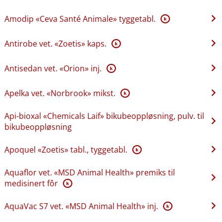
Amodip «Ceva Santé Animale» tyggetabl.
K
Antirobe vet. «Zoetis» kaps.
K
Antisedan vet. «Orion» inj.
K
Apelka vet. «Norbrook» mikst.
K
Api-bioxal «Chemicals Laif» bikubeoppløsning, pulv. til
bikubeoppløsning
Apoquel «Zoetis» tabl., tyggetabl.
K
Aquaflor vet. «MSD Animal Health» premiks til
medisinert fôr
K
AquaVac S7 vet. «MSD Animal Health» inj.
K