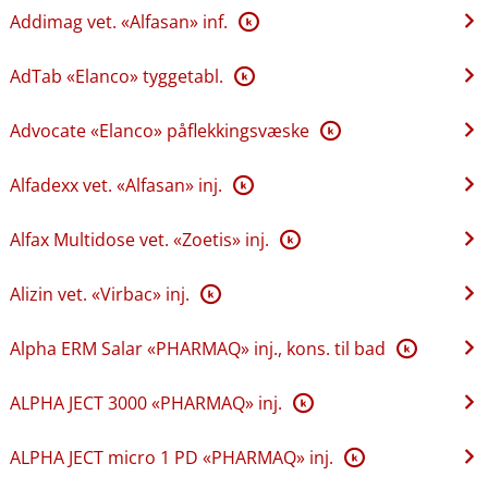
Addimag vet. «Alfasan» inf.
K
AdTab «Elanco» tyggetabl.
K
Advocate «Elanco» påflekkingsvæske
K
Alfadexx vet. «Alfasan» inj.
K
Alfax Multidose vet. «Zoetis» inj.
K
Alizin vet. «Virbac» inj.
K
Alpha ERM Salar «PHARMAQ» inj., kons. til bad
K
ALPHA JECT 3000 «PHARMAQ» inj.
K
ALPHA JECT micro 1 PD «PHARMAQ» inj.
K