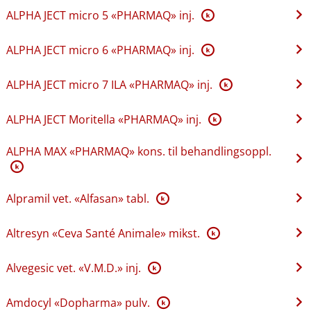
ALPHA JECT micro 5 «PHARMAQ» inj.
K
ALPHA JECT micro 6 «PHARMAQ» inj.
K
ALPHA JECT micro 7 ILA «PHARMAQ» inj.
K
ALPHA JECT Moritella «PHARMAQ» inj.
K
ALPHA MAX «PHARMAQ» kons. til behandlingsoppl.
K
Alpramil vet. «Alfasan» tabl.
K
Altresyn «Ceva Santé Animale» mikst.
K
Alvegesic vet. «V.M.D.» inj.
K
Amdocyl «Dopharma» pulv.
K