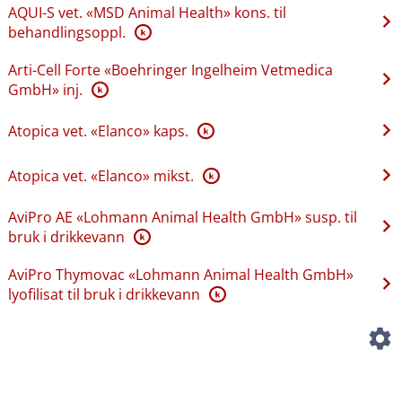
AQUI-S vet. «MSD Animal Health» kons. til
behandlingsoppl.
K
Arti-Cell Forte «Boehringer Ingelheim Vetmedica
GmbH» inj.
K
Atopica vet. «Elanco» kaps.
K
Atopica vet. «Elanco» mikst.
K
AviPro AE «Lohmann Animal Health GmbH» susp. til
bruk i drikkevann
K
AviPro Thymovac «Lohmann Animal Health GmbH»
lyofilisat til bruk i drikkevann
K