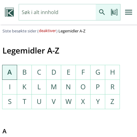
deaktiver
Siste besøkte sider (
)
Legemidler A-Z
Legemidler A-Z
A
B
C
D
E
F
G
H
I
K
L
M
N
O
P
R
S
T
U
V
W
X
Y
Z
A