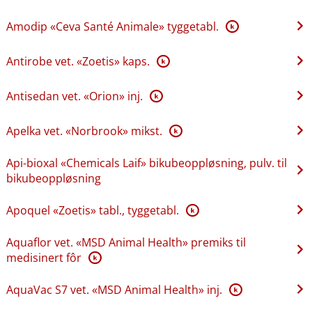
Amodip «Ceva Santé Animale» tyggetabl.
K
Antirobe vet. «Zoetis» kaps.
K
Antisedan vet. «Orion» inj.
K
Apelka vet. «Norbrook» mikst.
K
Api-bioxal «Chemicals Laif» bikubeoppløsning, pulv. til
bikubeoppløsning
Apoquel «Zoetis» tabl., tyggetabl.
K
Aquaflor vet. «MSD Animal Health» premiks til
medisinert fôr
K
AquaVac S7 vet. «MSD Animal Health» inj.
K