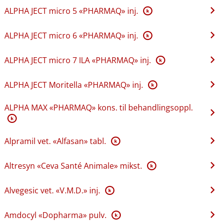
ALPHA JECT micro 5 «PHARMAQ» inj.
K
ALPHA JECT micro 6 «PHARMAQ» inj.
K
ALPHA JECT micro 7 ILA «PHARMAQ» inj.
K
ALPHA JECT Moritella «PHARMAQ» inj.
K
ALPHA MAX «PHARMAQ» kons. til behandlingsoppl.
K
Alpramil vet. «Alfasan» tabl.
K
Altresyn «Ceva Santé Animale» mikst.
K
Alvegesic vet. «V.M.D.» inj.
K
Amdocyl «Dopharma» pulv.
K