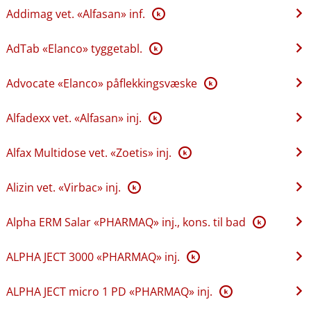
Addimag vet. «Alfasan» inf.
K
AdTab «Elanco» tyggetabl.
K
Advocate «Elanco» påflekkingsvæske
K
Alfadexx vet. «Alfasan» inj.
K
Alfax Multidose vet. «Zoetis» inj.
K
Alizin vet. «Virbac» inj.
K
Alpha ERM Salar «PHARMAQ» inj., kons. til bad
K
ALPHA JECT 3000 «PHARMAQ» inj.
K
ALPHA JECT micro 1 PD «PHARMAQ» inj.
K