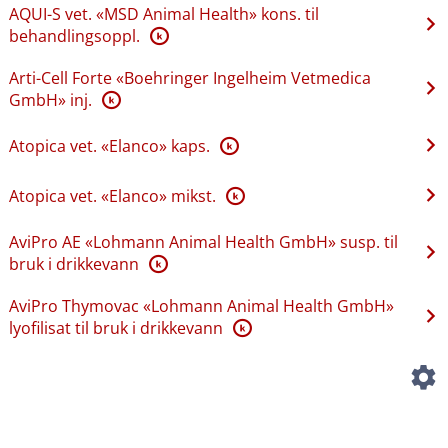
AQUI-S vet. «MSD Animal Health» kons. til
behandlingsoppl.
K
Arti-Cell Forte «Boehringer Ingelheim Vetmedica
GmbH» inj.
K
Atopica vet. «Elanco» kaps.
K
Atopica vet. «Elanco» mikst.
K
AviPro AE «Lohmann Animal Health GmbH» susp. til
bruk i drikkevann
K
AviPro Thymovac «Lohmann Animal Health GmbH»
lyofilisat til bruk i drikkevann
K