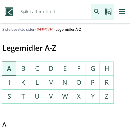
deaktiver
Siste besøkte sider (
)
Legemidler A-Z
Legemidler A-Z
A
B
C
D
E
F
G
H
I
K
L
M
N
O
P
R
S
T
U
V
W
X
Y
Z
A