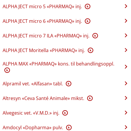
ALPHA JECT micro 5 «PHARMAQ» inj.
K
ALPHA JECT micro 6 «PHARMAQ» inj.
K
ALPHA JECT micro 7 ILA «PHARMAQ» inj.
K
ALPHA JECT Moritella «PHARMAQ» inj.
K
ALPHA MAX «PHARMAQ» kons. til behandlingsoppl.
K
Alpramil vet. «Alfasan» tabl.
K
Altresyn «Ceva Santé Animale» mikst.
K
Alvegesic vet. «V.M.D.» inj.
K
Amdocyl «Dopharma» pulv.
K