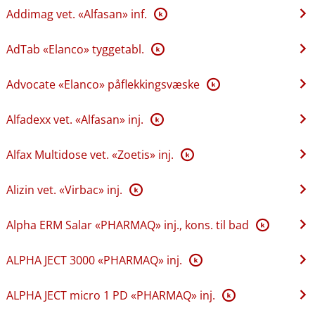
Addimag vet. «Alfasan» inf.
K
AdTab «Elanco» tyggetabl.
K
Advocate «Elanco» påflekkingsvæske
K
Alfadexx vet. «Alfasan» inj.
K
Alfax Multidose vet. «Zoetis» inj.
K
Alizin vet. «Virbac» inj.
K
Alpha ERM Salar «PHARMAQ» inj., kons. til bad
K
ALPHA JECT 3000 «PHARMAQ» inj.
K
ALPHA JECT micro 1 PD «PHARMAQ» inj.
K