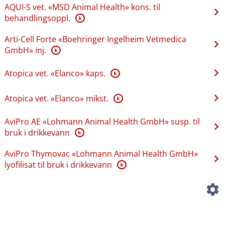
AQUI-S vet. «MSD Animal Health» kons. til
behandlingsoppl.
K
Arti-Cell Forte «Boehringer Ingelheim Vetmedica
GmbH» inj.
K
Atopica vet. «Elanco» kaps.
K
Atopica vet. «Elanco» mikst.
K
AviPro AE «Lohmann Animal Health GmbH» susp. til
bruk i drikkevann
K
AviPro Thymovac «Lohmann Animal Health GmbH»
lyofilisat til bruk i drikkevann
K