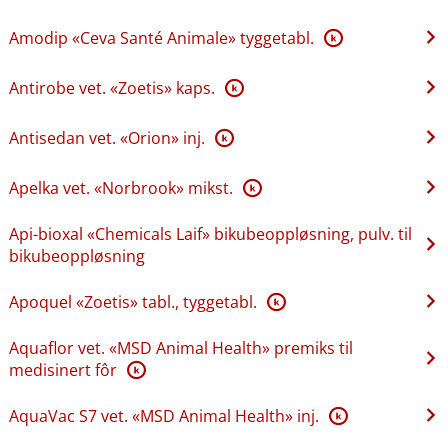
Amodip «Ceva Santé Animale» tyggetabl.
K
Antirobe vet. «Zoetis» kaps.
K
Antisedan vet. «Orion» inj.
K
Apelka vet. «Norbrook» mikst.
K
Api-bioxal «Chemicals Laif» bikubeoppløsning, pulv. til
bikubeoppløsning
Apoquel «Zoetis» tabl., tyggetabl.
K
Aquaflor vet. «MSD Animal Health» premiks til
medisinert fôr
K
AquaVac S7 vet. «MSD Animal Health» inj.
K