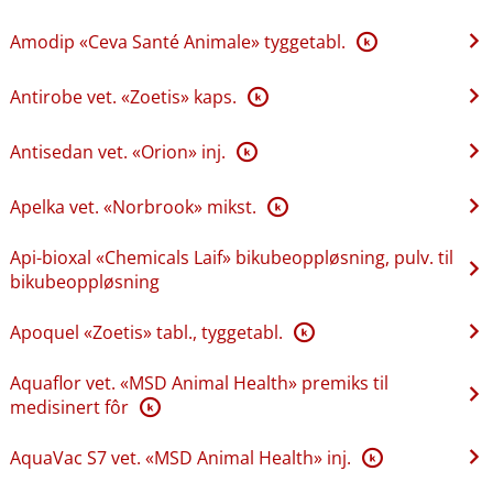
Amodip «Ceva Santé Animale» tyggetabl.
K
Antirobe vet. «Zoetis» kaps.
K
Antisedan vet. «Orion» inj.
K
Apelka vet. «Norbrook» mikst.
K
Api-bioxal «Chemicals Laif» bikubeoppløsning, pulv. til
bikubeoppløsning
Apoquel «Zoetis» tabl., tyggetabl.
K
Aquaflor vet. «MSD Animal Health» premiks til
medisinert fôr
K
AquaVac S7 vet. «MSD Animal Health» inj.
K