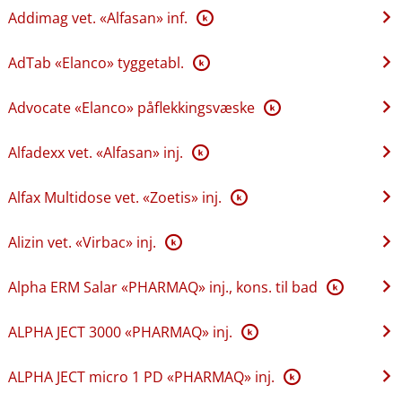
Addimag vet. «Alfasan» inf.
K
AdTab «Elanco» tyggetabl.
K
Advocate «Elanco» påflekkingsvæske
K
Alfadexx vet. «Alfasan» inj.
K
Alfax Multidose vet. «Zoetis» inj.
K
Alizin vet. «Virbac» inj.
K
Alpha ERM Salar «PHARMAQ» inj., kons. til bad
K
ALPHA JECT 3000 «PHARMAQ» inj.
K
ALPHA JECT micro 1 PD «PHARMAQ» inj.
K