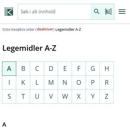
deaktiver
Siste besøkte sider (
)
Legemidler A-Z
Legemidler A-Z
A
B
C
D
E
F
G
H
I
K
L
M
N
O
P
R
S
T
U
V
W
X
Y
Z
A