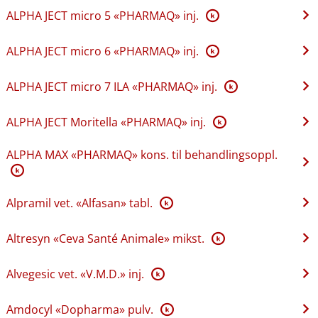
ALPHA JECT micro 5 «PHARMAQ» inj.
K
ALPHA JECT micro 6 «PHARMAQ» inj.
K
ALPHA JECT micro 7 ILA «PHARMAQ» inj.
K
ALPHA JECT Moritella «PHARMAQ» inj.
K
ALPHA MAX «PHARMAQ» kons. til behandlingsoppl.
K
Alpramil vet. «Alfasan» tabl.
K
Altresyn «Ceva Santé Animale» mikst.
K
Alvegesic vet. «V.M.D.» inj.
K
Amdocyl «Dopharma» pulv.
K