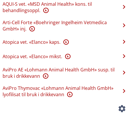
AQUI-S vet. «MSD Animal Health» kons. til
behandlingsoppl.
K
Arti-Cell Forte «Boehringer Ingelheim Vetmedica
GmbH» inj.
K
Atopica vet. «Elanco» kaps.
K
Atopica vet. «Elanco» mikst.
K
AviPro AE «Lohmann Animal Health GmbH» susp. til
bruk i drikkevann
K
AviPro Thymovac «Lohmann Animal Health GmbH»
lyofilisat til bruk i drikkevann
K