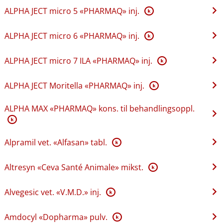
ALPHA JECT micro 5 «PHARMAQ» inj.
K
ALPHA JECT micro 6 «PHARMAQ» inj.
K
ALPHA JECT micro 7 ILA «PHARMAQ» inj.
K
ALPHA JECT Moritella «PHARMAQ» inj.
K
ALPHA MAX «PHARMAQ» kons. til behandlingsoppl.
K
Alpramil vet. «Alfasan» tabl.
K
Altresyn «Ceva Santé Animale» mikst.
K
Alvegesic vet. «V.M.D.» inj.
K
Amdocyl «Dopharma» pulv.
K