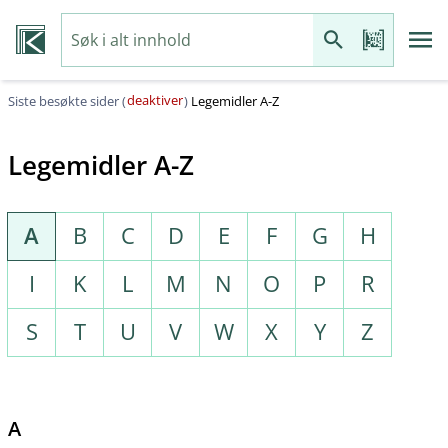
deaktiver
Siste besøkte sider (
)
Legemidler A-Z
Legemidler A-Z
A
B
C
D
E
F
G
H
I
K
L
M
N
O
P
R
S
T
U
V
W
X
Y
Z
A