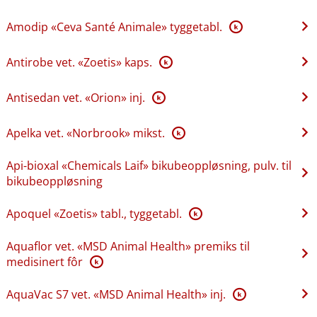
Amodip «Ceva Santé Animale» tyggetabl.
K
Antirobe vet. «Zoetis» kaps.
K
Antisedan vet. «Orion» inj.
K
Apelka vet. «Norbrook» mikst.
K
Api-bioxal «Chemicals Laif» bikubeoppløsning, pulv. til
bikubeoppløsning
Apoquel «Zoetis» tabl., tyggetabl.
K
Aquaflor vet. «MSD Animal Health» premiks til
medisinert fôr
K
AquaVac S7 vet. «MSD Animal Health» inj.
K