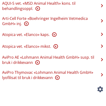
AQUI-S vet. «MSD Animal Health» kons. til
behandlingsoppl.
K
Arti-Cell Forte «Boehringer Ingelheim Vetmedica
GmbH» inj.
K
Atopica vet. «Elanco» kaps.
K
Atopica vet. «Elanco» mikst.
K
AviPro AE «Lohmann Animal Health GmbH» susp. til
bruk i drikkevann
K
AviPro Thymovac «Lohmann Animal Health GmbH»
lyofilisat til bruk i drikkevann
K