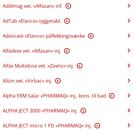
Addimag vet. «Alfasan» inf.
K
AdTab «Elanco» tyggetabl.
K
Advocate «Elanco» påflekkingsvæske
K
Alfadexx vet. «Alfasan» inj.
K
Alfax Multidose vet. «Zoetis» inj.
K
Alizin vet. «Virbac» inj.
K
Alpha ERM Salar «PHARMAQ» inj., kons. til bad
K
ALPHA JECT 3000 «PHARMAQ» inj.
K
ALPHA JECT micro 1 PD «PHARMAQ» inj.
K