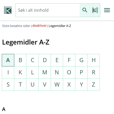
deaktiver
Siste besøkte sider (
)
Legemidler A-Z
Legemidler A-Z
A
B
C
D
E
F
G
H
I
K
L
M
N
O
P
R
S
T
U
V
W
X
Y
Z
A