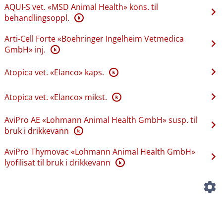
AQUI-S vet. «MSD Animal Health» kons. til
behandlingsoppl.
K
Arti-Cell Forte «Boehringer Ingelheim Vetmedica
GmbH» inj.
K
Atopica vet. «Elanco» kaps.
K
Atopica vet. «Elanco» mikst.
K
AviPro AE «Lohmann Animal Health GmbH» susp. til
bruk i drikkevann
K
AviPro Thymovac «Lohmann Animal Health GmbH»
lyofilisat til bruk i drikkevann
K