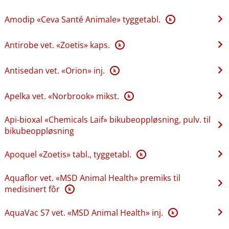
Amodip «Ceva Santé Animale» tyggetabl.
K
Antirobe vet. «Zoetis» kaps.
K
Antisedan vet. «Orion» inj.
K
Apelka vet. «Norbrook» mikst.
K
Api-bioxal «Chemicals Laif» bikubeoppløsning, pulv. til
bikubeoppløsning
Apoquel «Zoetis» tabl., tyggetabl.
K
Aquaflor vet. «MSD Animal Health» premiks til
medisinert fôr
K
AquaVac S7 vet. «MSD Animal Health» inj.
K