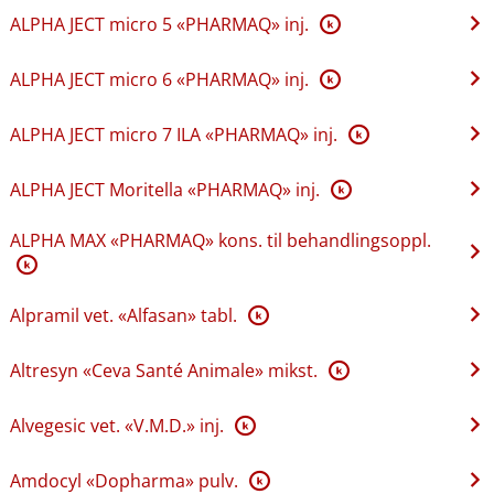
ALPHA JECT micro 5 «PHARMAQ» inj.
K
ALPHA JECT micro 6 «PHARMAQ» inj.
K
ALPHA JECT micro 7 ILA «PHARMAQ» inj.
K
ALPHA JECT Moritella «PHARMAQ» inj.
K
ALPHA MAX «PHARMAQ» kons. til behandlingsoppl.
K
Alpramil vet. «Alfasan» tabl.
K
Altresyn «Ceva Santé Animale» mikst.
K
Alvegesic vet. «V.M.D.» inj.
K
Amdocyl «Dopharma» pulv.
K