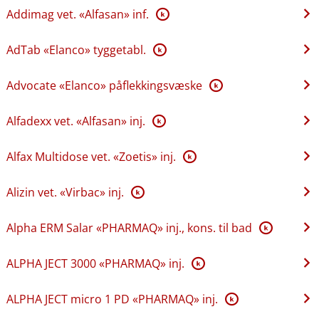
Addimag vet. «Alfasan» inf.
K
AdTab «Elanco» tyggetabl.
K
Advocate «Elanco» påflekkingsvæske
K
Alfadexx vet. «Alfasan» inj.
K
Alfax Multidose vet. «Zoetis» inj.
K
Alizin vet. «Virbac» inj.
K
Alpha ERM Salar «PHARMAQ» inj., kons. til bad
K
ALPHA JECT 3000 «PHARMAQ» inj.
K
ALPHA JECT micro 1 PD «PHARMAQ» inj.
K