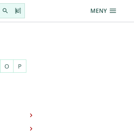
MENY
O
P