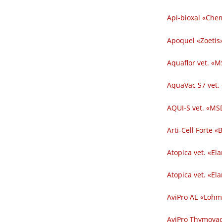
Api-bioxal «Chem
Apoquel «Zoetis»
Aquaflor vet. «M
AquaVac S7 vet.
AQUI-S vet. «MSD
Arti-Cell Forte 
Atopica vet. «El
Atopica vet. «El
AviPro AE «Lohm
AviPro Thymovac