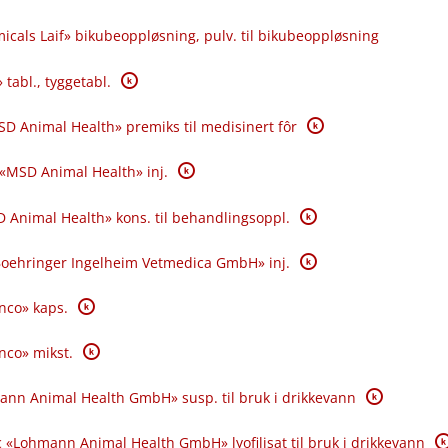
icals Laif» bikubeoppløsning, pulv. til bikubeoppløsning
K
 tabl., tyggetabl.
K
SD Animal Health» premiks til medisinert fôr
K
 «MSD Animal Health» inj.
K
 Animal Health» kons. til behandlingsoppl.
K
«Boehringer Ingelheim Vetmedica GmbH» inj.
K
anco» kaps.
K
anco» mikst.
K
ann Animal Health GmbH» susp. til bruk i drikkevann
K
 «Lohmann Animal Health GmbH» lyofilisat til bruk i drikkevann