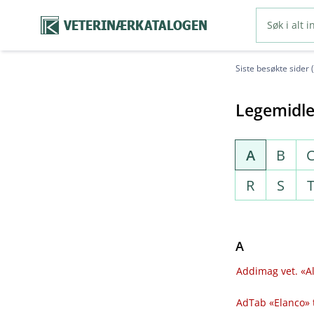
VETERINÆRKATALOGEN
Siste besøkte sider 
Legemidle
A
B
R
S
A
Addimag vet. «Al
AdTab «Elanco» 