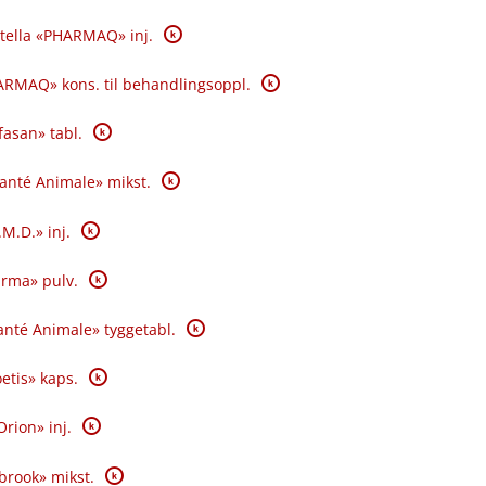
K
tella «PHARMAQ» inj.
K
RMAQ» kons. til behandlingsoppl.
K
fasan» tabl.
K
Santé Animale» mikst.
K
.M.D.» inj.
K
rma» pulv.
K
nté Animale» tyggetabl.
K
oetis» kaps.
K
Orion» inj.
K
brook» mikst.