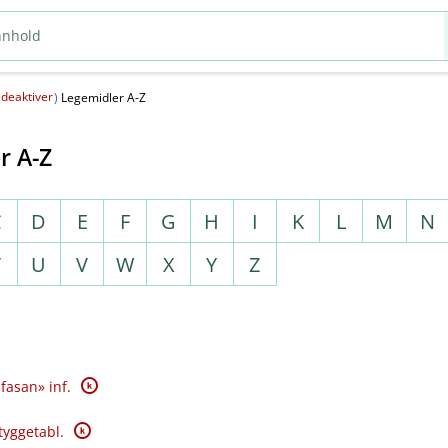
deaktiver
(
)
Legemidler A-Z
r A-Z
C
D
E
F
G
H
I
K
L
M
N
T
U
V
W
X
Y
Z
K
fasan» inf.
K
tyggetabl.