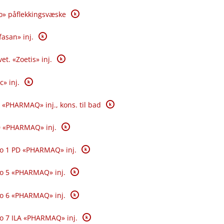
K
o» påflekkingsvæske
K
fasan» inj.
K
et. «Zoetis» inj.
K
c» inj.
K
 «PHARMAQ» inj., kons. til bad
K
0 «PHARMAQ» inj.
K
o 1 PD «PHARMAQ» inj.
K
o 5 «PHARMAQ» inj.
K
o 6 «PHARMAQ» inj.
K
o 7 ILA «PHARMAQ» inj.