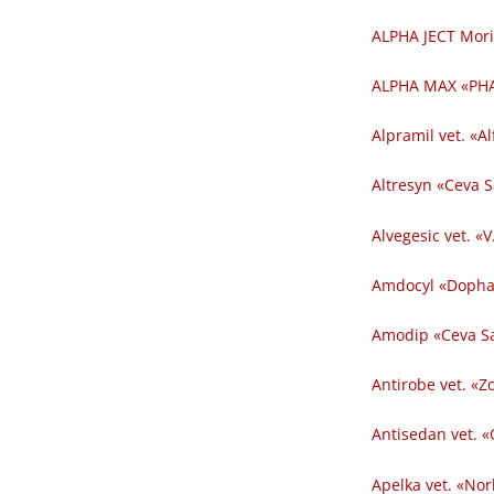
ALPHA JECT Mori
ALPHA MAX «PHA
Alpramil vet. «Al
Altresyn «Ceva 
Alvegesic vet. «V
Amdocyl «Dopha
Amodip «Ceva Sa
Antirobe vet. «Z
Antisedan vet. «
Apelka vet. «Nor