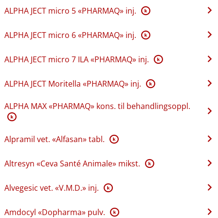
ALPHA JECT micro 5 «PHARMAQ» inj.
K
ALPHA JECT micro 6 «PHARMAQ» inj.
K
ALPHA JECT micro 7 ILA «PHARMAQ» inj.
K
ALPHA JECT Moritella «PHARMAQ» inj.
K
ALPHA MAX «PHARMAQ» kons. til behandlingsoppl.
K
Alpramil vet. «Alfasan» tabl.
K
Altresyn «Ceva Santé Animale» mikst.
K
Alvegesic vet. «V.M.D.» inj.
K
Amdocyl «Dopharma» pulv.
K