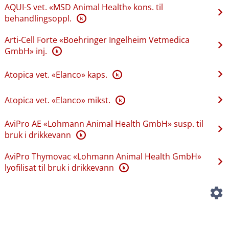
AQUI-S vet. «MSD Animal Health» kons. til
behandlingsoppl.
K
Arti-Cell Forte «Boehringer Ingelheim Vetmedica
GmbH» inj.
K
Atopica vet. «Elanco» kaps.
K
Atopica vet. «Elanco» mikst.
K
AviPro AE «Lohmann Animal Health GmbH» susp. til
bruk i drikkevann
K
AviPro Thymovac «Lohmann Animal Health GmbH»
lyofilisat til bruk i drikkevann
K