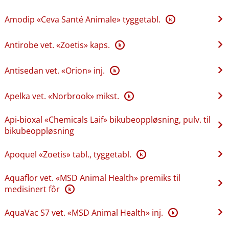
Amodip «Ceva Santé Animale» tyggetabl.
K
Antirobe vet. «Zoetis» kaps.
K
Antisedan vet. «Orion» inj.
K
Apelka vet. «Norbrook» mikst.
K
Api-bioxal «Chemicals Laif» bikubeoppløsning, pulv. til
bikubeoppløsning
Apoquel «Zoetis» tabl., tyggetabl.
K
Aquaflor vet. «MSD Animal Health» premiks til
medisinert fôr
K
AquaVac S7 vet. «MSD Animal Health» inj.
K