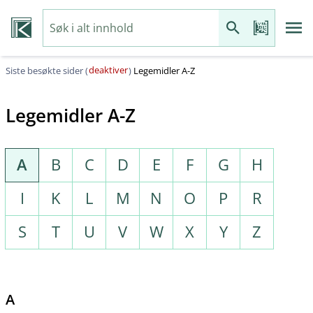
deaktiver
Siste besøkte sider (
)
Legemidler A-Z
Legemidler A-Z
A
B
C
D
E
F
G
H
I
K
L
M
N
O
P
R
S
T
U
V
W
X
Y
Z
A