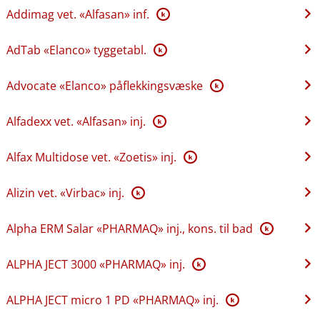
Addimag vet. «Alfasan» inf.
K
AdTab «Elanco» tyggetabl.
K
Advocate «Elanco» påflekkingsvæske
K
Alfadexx vet. «Alfasan» inj.
K
Alfax Multidose vet. «Zoetis» inj.
K
Alizin vet. «Virbac» inj.
K
Alpha ERM Salar «PHARMAQ» inj., kons. til bad
K
ALPHA JECT 3000 «PHARMAQ» inj.
K
ALPHA JECT micro 1 PD «PHARMAQ» inj.
K