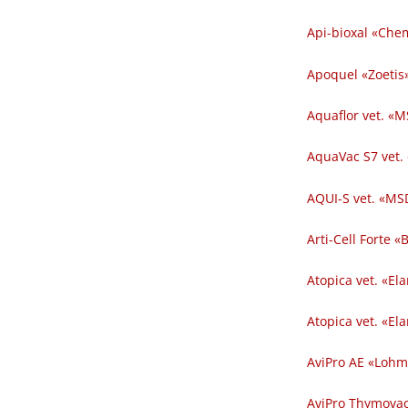
Api-bioxal «Chem
Apoquel «Zoetis»
Aquaflor vet. «M
AquaVac S7 vet.
AQUI-S vet. «MSD
Arti-Cell Forte 
Atopica vet. «El
Atopica vet. «El
AviPro AE «Lohm
AviPro Thymovac