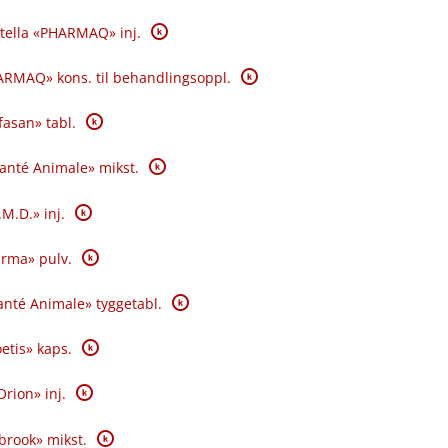
K
tella «PHARMAQ» inj.
K
RMAQ» kons. til behandlingsoppl.
K
fasan» tabl.
K
Santé Animale» mikst.
K
.M.D.» inj.
K
rma» pulv.
K
nté Animale» tyggetabl.
K
oetis» kaps.
K
Orion» inj.
K
brook» mikst.