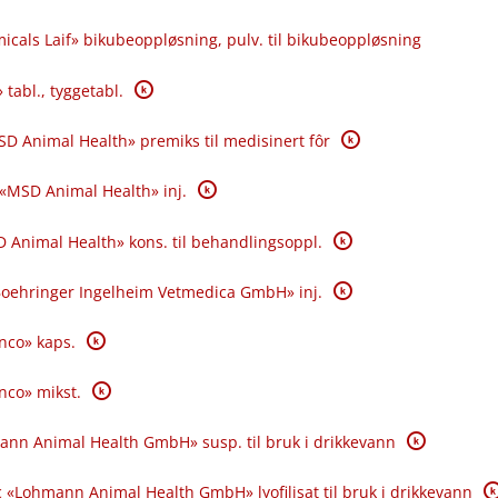
icals Laif» bikubeoppløsning, pulv. til bikubeoppløsning
K
 tabl., tyggetabl.
K
SD Animal Health» premiks til medisinert fôr
K
 «MSD Animal Health» inj.
K
 Animal Health» kons. til behandlingsoppl.
K
«Boehringer Ingelheim Vetmedica GmbH» inj.
K
anco» kaps.
K
anco» mikst.
K
ann Animal Health GmbH» susp. til bruk i drikkevann
K
 «Lohmann Animal Health GmbH» lyofilisat til bruk i drikkevann