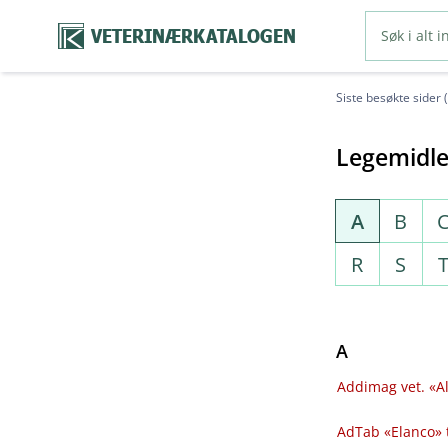
VETERINÆRKATALOGEN
Siste besøkte sider 
Legemidle
A
B
R
S
A
Addimag vet. «Al
AdTab «Elanco» 