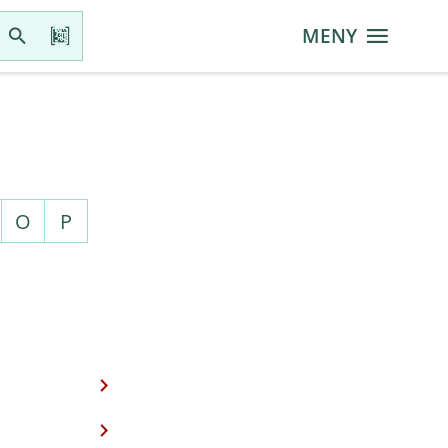
MENY
O
P