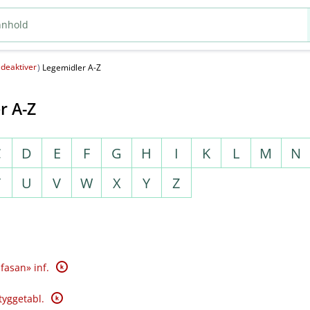
deaktiver
(
)
Legemidler A-Z
r A-Z
C
D
E
F
G
H
I
K
L
M
N
T
U
V
W
X
Y
Z
K
fasan» inf.
K
tyggetabl.