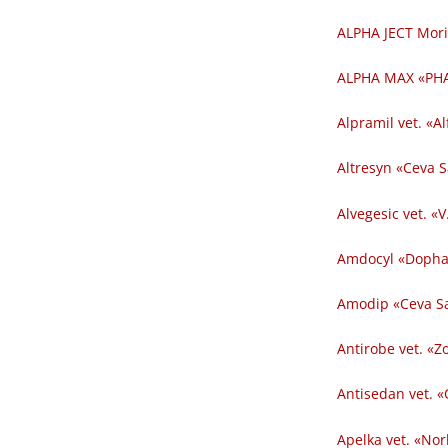
ALPHA JECT Mori
ALPHA MAX «PHA
Alpramil vet. «Al
Altresyn «Ceva 
Alvegesic vet. «V
Amdocyl «Dopha
Amodip «Ceva Sa
Antirobe vet. «Z
Antisedan vet. «
Apelka vet. «Nor