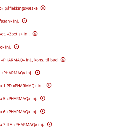
K
o» påflekkingsvæske
K
fasan» inj.
K
et. «Zoetis» inj.
K
c» inj.
K
 «PHARMAQ» inj., kons. til bad
K
0 «PHARMAQ» inj.
K
o 1 PD «PHARMAQ» inj.
K
o 5 «PHARMAQ» inj.
K
o 6 «PHARMAQ» inj.
K
o 7 ILA «PHARMAQ» inj.