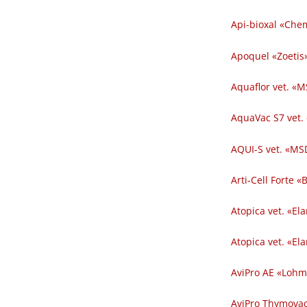
Api-bioxal «Chem
Apoquel «Zoetis»
Aquaflor vet. «M
AquaVac S7 vet.
AQUI-S vet. «MSD
Arti-Cell Forte 
Atopica vet. «El
Atopica vet. «El
AviPro AE «Lohm
AviPro Thymovac