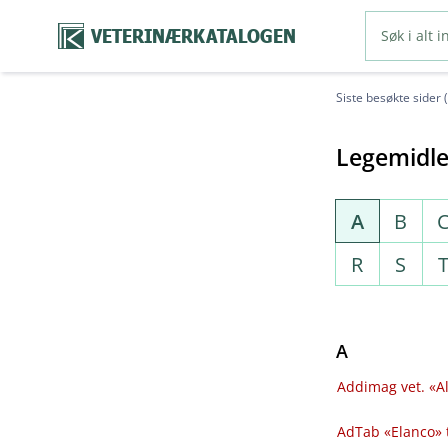
VETERINÆRKATALOGEN
Siste besøkte sider 
Legemidle
A
B
R
S
A
Addimag vet. «Al
AdTab «Elanco» 