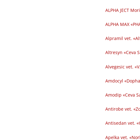
ALPHA JECT Mori
ALPHA MAX «PHA
Alpramil vet. «Al
Altresyn «Ceva 
Alvegesic vet. «V
Amdocyl «Dopha
Amodip «Ceva Sa
Antirobe vet. «Z
Antisedan vet. «
Apelka vet. «Nor