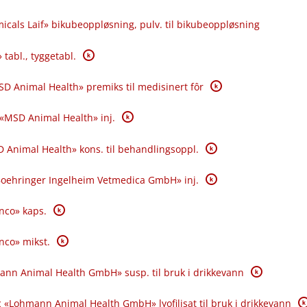
icals Laif» bikubeoppløsning, pulv. til bikubeoppløsning
K
 tabl., tyggetabl.
K
SD Animal Health» premiks til medisinert fôr
K
 «MSD Animal Health» inj.
K
 Animal Health» kons. til behandlingsoppl.
K
«Boehringer Ingelheim Vetmedica GmbH» inj.
K
anco» kaps.
K
anco» mikst.
K
ann Animal Health GmbH» susp. til bruk i drikkevann
K
 «Lohmann Animal Health GmbH» lyofilisat til bruk i drikkevann