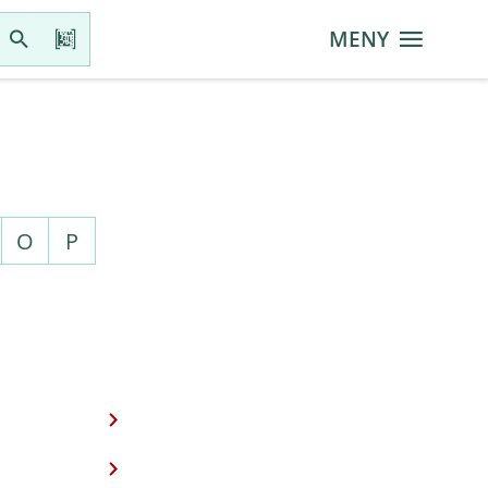
MENY
O
P