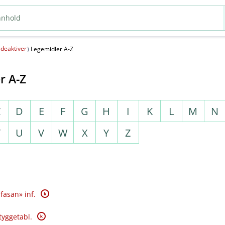
deaktiver
(
)
Legemidler A-Z
r A-Z
C
D
E
F
G
H
I
K
L
M
N
T
U
V
W
X
Y
Z
K
fasan» inf.
K
tyggetabl.