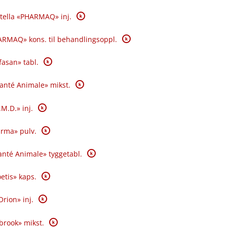
K
tella «PHARMAQ» inj.
K
RMAQ» kons. til behandlingsoppl.
K
fasan» tabl.
K
Santé Animale» mikst.
K
.M.D.» inj.
K
rma» pulv.
K
nté Animale» tyggetabl.
K
oetis» kaps.
K
Orion» inj.
K
brook» mikst.