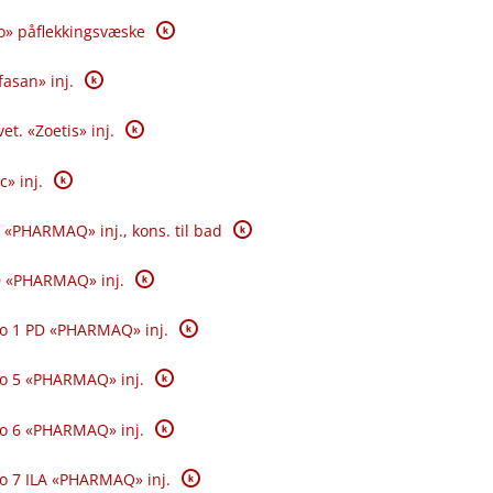
K
o» påflekkingsvæske
K
fasan» inj.
K
et. «Zoetis» inj.
K
c» inj.
K
 «PHARMAQ» inj., kons. til bad
K
0 «PHARMAQ» inj.
K
o 1 PD «PHARMAQ» inj.
K
o 5 «PHARMAQ» inj.
K
o 6 «PHARMAQ» inj.
K
o 7 ILA «PHARMAQ» inj.