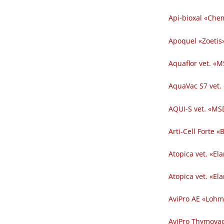
Api-bioxal «Chem
Apoquel «Zoetis»
Aquaflor vet. «M
AquaVac S7 vet.
AQUI-S vet. «MSD
Arti-Cell Forte 
Atopica vet. «El
Atopica vet. «El
AviPro AE «Lohm
AviPro Thymovac