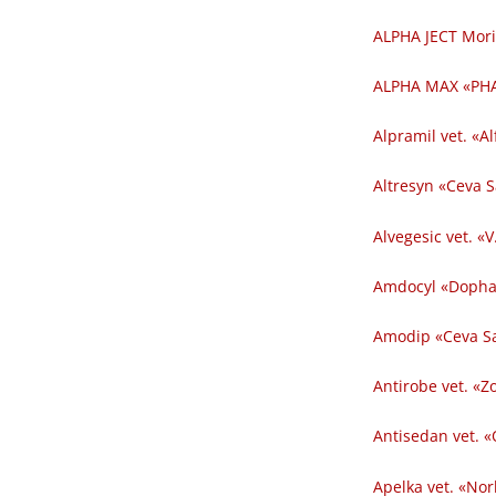
ALPHA JECT Mori
ALPHA MAX «PHA
Alpramil vet. «Al
Altresyn «Ceva 
Alvegesic vet. «V
Amdocyl «Dopha
Amodip «Ceva Sa
Antirobe vet. «Z
Antisedan vet. «
Apelka vet. «Nor