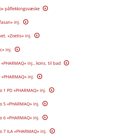
K
o» påflekkingsvæske
K
fasan» inj.
K
et. «Zoetis» inj.
K
c» inj.
K
 «PHARMAQ» inj., kons. til bad
K
0 «PHARMAQ» inj.
K
o 1 PD «PHARMAQ» inj.
K
o 5 «PHARMAQ» inj.
K
o 6 «PHARMAQ» inj.
K
o 7 ILA «PHARMAQ» inj.