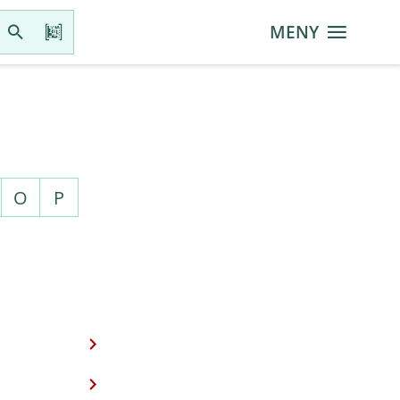
MENY
O
P