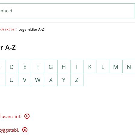
deaktiver
(
)
Legemidler A-Z
r A-Z
C
D
E
F
G
H
I
K
L
M
N
T
U
V
W
X
Y
Z
K
fasan» inf.
K
tyggetabl.