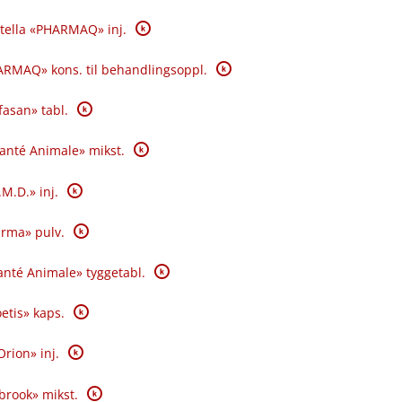
K
tella «PHARMAQ» inj.
K
RMAQ» kons. til behandlingsoppl.
K
fasan» tabl.
K
Santé Animale» mikst.
K
.M.D.» inj.
K
rma» pulv.
K
nté Animale» tyggetabl.
K
oetis» kaps.
K
Orion» inj.
K
brook» mikst.