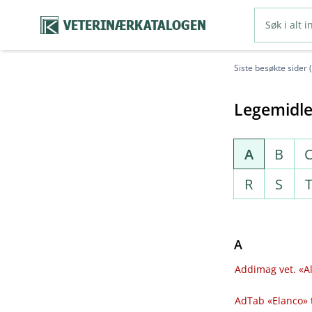
VETERINÆRKATALOGEN
Siste besøkte sider 
Legemidle
A
B
R
S
A
Addimag vet. «Al
AdTab «Elanco» 