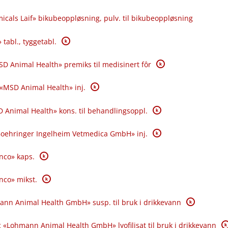
icals Laif» bikubeoppløsning, pulv. til bikubeoppløsning
K
 tabl., tyggetabl.
K
SD Animal Health» premiks til medisinert fôr
K
 «MSD Animal Health» inj.
K
 Animal Health» kons. til behandlingsoppl.
K
«Boehringer Ingelheim Vetmedica GmbH» inj.
K
anco» kaps.
K
anco» mikst.
K
ann Animal Health GmbH» susp. til bruk i drikkevann
K
 «Lohmann Animal Health GmbH» lyofilisat til bruk i drikkevann